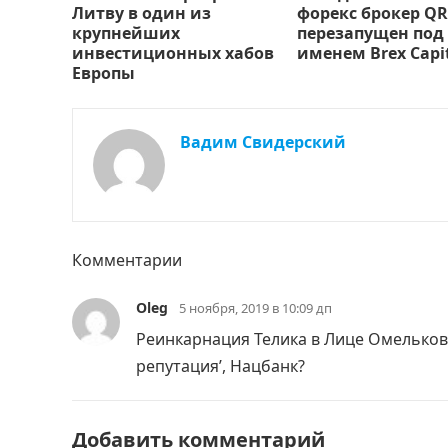
Литву в один из
форекс брокер QR
крупнейших
перезапущен под
инвестиционных хабов
именем Brex Capi
Европы
Вадим Свидерский
Комментарии
Oleg
5 ноября, 2019 в 10:09 дп
Реинкарнация Телика в Лице Омелькови
репутация’, Нацбанк?
Добавить комментарий