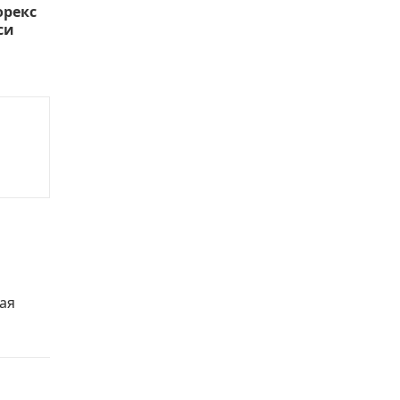
орекс
си
ая