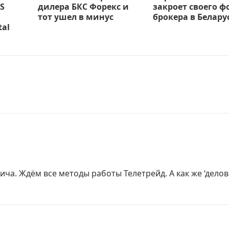
S
дилера БКС Форекс и
закроет своего ф
тот ушел в минус
брокера в Белару
tal
ча. Ждём все методы работы Телетрейд. А как же ‘делов