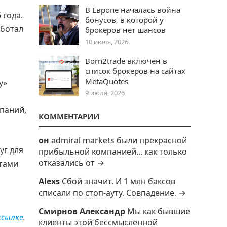
В Европе началась война
 года.
бонусов, в которой у
аботал
брокеров нет шансов
10 июля, 2026
Born2trade включен в
список брокеров на сайтах
MetaQuotes
у»
9 июля, 2026
мпаний,
КОММЕНТАРИИ
он
admiral markets были прекрасной
уг для
прибыльной компанией... как только
отказались от →
нтами
Alexs
Сбой значит. И 1 млн баксов
списали по стоп-ауту. Совпадение. →
Смирнов Александр
Мы как бывшие
ссылке
.
клиенты этой бессмысленной