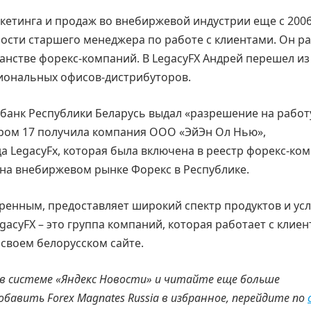
кетинга и продаж во внебиржевой индустрии еще с 2006
ности старшего менеджера по работе с клиентами. Он р
ранстве форекс-компаний. В LegacyFX Андрей перешел из
егиональных офисов-дистрибуторов.
банк Республики Беларусь выдал «разрешение на работ
ром 17 получила компания ООО «ЭйЭн Ол Нью»,
а LegacyFx, которая была включена в реестр форекс-ко
и на внебиржевом рынке Форекс в Республике.
ренным, предоставляет широкий спектр продуктов и усл
egacyFX – это группа компаний, которая работает с клие
 своем белорусском сайте.
 в системе «Яндекс Новости» и читайте еще больше
добавить
Forex
Magnates
Russia
в избранное, перейдите по