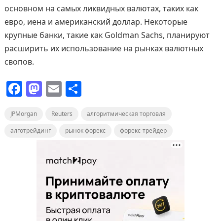
основном на самых ликвидных валютах, таких как
евро, иена и американский доллар. Некоторые
крупные банки, такие как Goldman Sachs, планируют
расширить их использование на рынках валютных
свопов.
F
M
E
О
a
a
m
т
JPMorgan
c
st
Reuters
ai
п
алгоритмическая торговля
e
o
l
р
алготрейдинг
рынок форекс
форекс-трейдер
b
d
а
o
o
в
o
n
и
k
т
ь