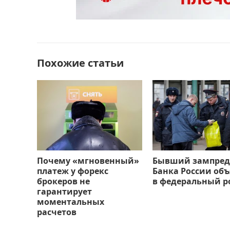
b
d
а
o
o
в
o
n
и
k
т
Похожие статьи
ь
Почему «мгновенный»
Бывший зампред
платеж у форекс
Банка России об
брокеров не
в федеральный р
гарантирует
моментальных
расчетов