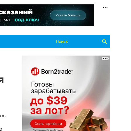
я
ов.
да