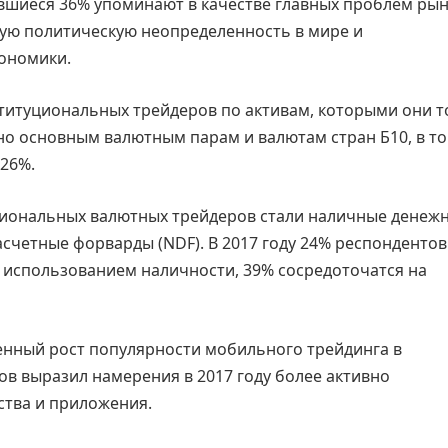
авшиеся 36% упоминают в качестве главных проблем ры
щую политическую неопределенность в мире и
ономики.
ституциональных трейдеров по активам, которыми они т
но основным валютным парам и валютам стран Б10, в то
26%.
иональных валютных трейдеров стали наличные денеж
асчетные форварды (NDF). В 2017 году 24% респондентов
 использованием наличности, 39% сосредоточатся на
нный рост популярности мобильного трейдинга в
в выразил намерения в 2017 году более активно
ства и приложения.