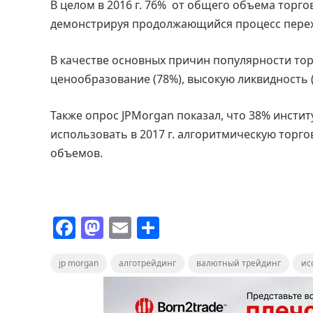
В целом в 2016 г. 76% от общего объема торг
демонстрируя продолжающийся процесс перехо
В качестве основных причин популярности т
ценообразование (78%), высокую ликвидность (
Также опрос JPMorgan показал, что 38% инсти
использовать в 2017 г. алгоритмическую торг
объемов.
F
M
E
О
a
a
m
т
jp morgan
c
st
алготрейдинг
ai
п
валютный трейдинг
ис
e
o
l
р