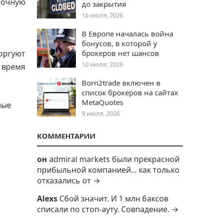
ночную
до закрытия
16 июля, 2026
В Европе началась война
бонусов, в которой у
брокеров нет шансов
оргуют
10 июля, 2026
 время
Born2trade включен в
список брокеров на сайтах
MetaQuotes
ные
9 июля, 2026
КОММЕНТАРИИ
он
admiral markets были прекрасной
прибыльной компанией... как только
отказались от →
Alexs
Сбой значит. И 1 млн баксов
списали по стоп-ауту. Совпадение. →