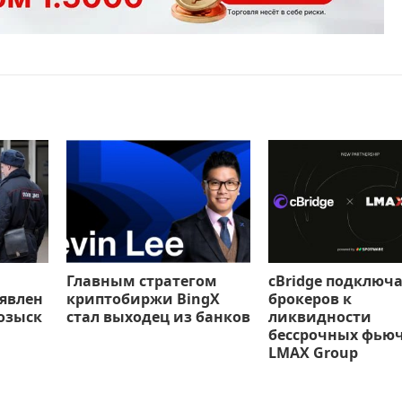
Главным стратегом
cBridge подключ
ъявлен
криптобиржи BingX
брокеров к
озыск
стал выходец из банков
ликвидности
бессрочных фью
LMAX Group