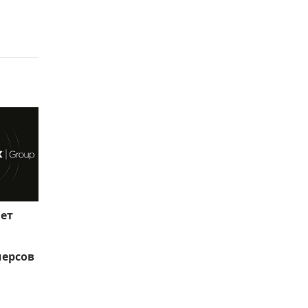
ает
черсов