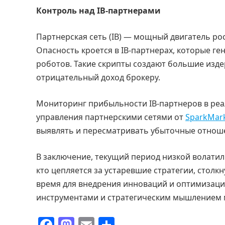
Контроль над IB-партнерами
Партнерская сеть (IB) — мощный двигатель рос
Опасность кроется в IB-партнерах, которые 
роботов. Такие скрипты создают большие изде
отрицательный доход брокеру.
Мониторинг прибыльности IB-партнеров в реа
управления партнерскими сетями от
SparkMar
выявлять и пересматривать убыточные отнош
В заключение, текущий период низкой волатил
кто цепляется за устаревшие стратегии, столкн
время для внедрения инноваций и оптимизаци
инструментами и стратегическим мышлением м
F
M
E
О