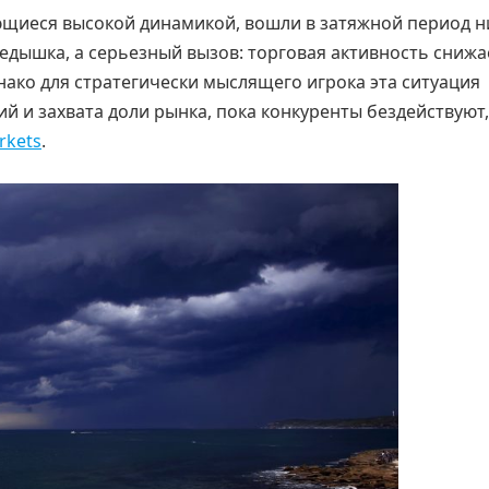
щиеся высокой динамикой, вошли в затяжной период н
едышка, а серьезный вызов: торговая активность снижае
ако для стратегически мыслящего игрока эта ситуация
й и захвата доли рынка, пока конкуренты бездействуют,
rkets
.