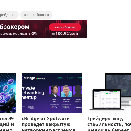
трейдеры
форекс брокер
ила 39
cBridge от Spotware
Трейдеры ищут
ций и
проведет закрытую
стабильность, п
анных
нетворкинг-встречу в
рынок выбирает