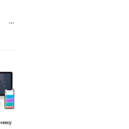
очему