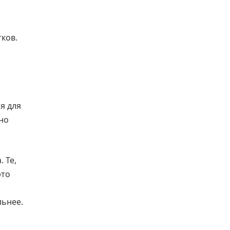
тков.
я для
но
 Те,
это
льнее.