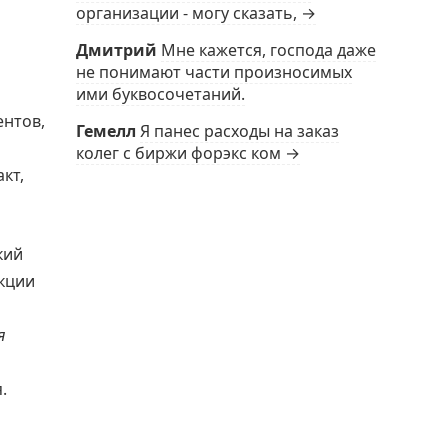
организации - могу сказать, →
Дмитрий
Мне кажется, господа даже
не понимают части произносимых
ими буквосочетаний.
ентов,
Гемелл
Я панес расходы на заказ
колег с биржи форэкс ком →
кт,
кий
кции
я
.