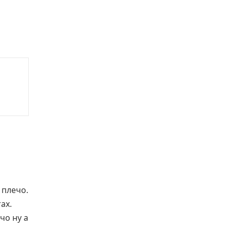
 плечо.
ах.
чо ну а