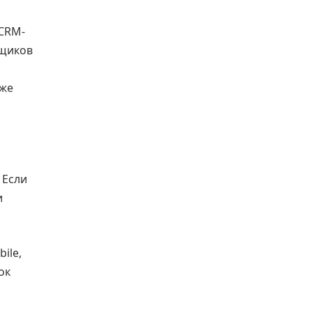
/CRM-
вщиков
аже
 Если
и
ile,
ок