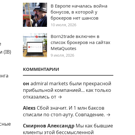
В Европе началась война
бонусов, в которой у
брокеров нет шансов
10 июля, 2026
Born2trade включен в
список брокеров на сайтах
е
MetaQuotes
 (IB)
9 июля, 2026
КОММЕНТАРИИ
инга
он
admiral markets были прекрасной
прибыльной компанией... как только
отказались от →
Alexs
Сбой значит. И 1 млн баксов
списали по стоп-ауту. Совпадение. →
ксные
Смирнов Александр
Мы как бывшие
клиенты этой бессмысленной