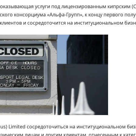
ed, оказывающая услуги под лицензированным кипрским (
вского консорциума «Альфа-Групп», к концу первого пол
клиентов и сосредоточится на институциональном бизн
prus) Limited сосредоточиться на институциональном биз
физическим лицам и другим клиентам, отнесенным к кате