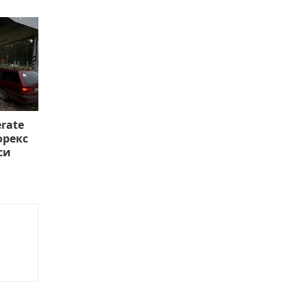
rate
орекс
си