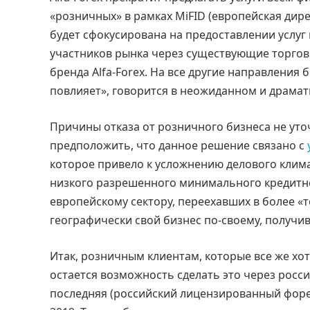
«розничных» в рамках MiFID (европейская дире
будет сфокусирована на предоставлении услуг
участников рынка через существующие торго
бренда Alfa-Forex. На все другие направления би
повлияет», говорится в неожиданном и драмат
Причины отказа от розничного бизнеса не уто
предположить, что данное решение связано с
которое привело к усложнению делового клима
низкого разрешенного минимального кредитного
европейскому сектору, переехавших в более «
географически свой бизнес по-своему, получив
Итак, розничным клиентам, которые все же хо
остается возможность сделать это через росс
последняя (российский лицензированный форек