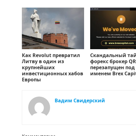
Как Revolut превратил
Скандальный та
Литву в один из
форекс брокер QR
крупнейших
перезапущен под
инвестиционных хабов
именем Brex Capi
Европы
Вадим Свидерский