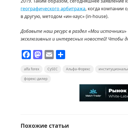
2019. Таким образом, сегодняшнее заявление 
географического арбитража
, когда компании 
в другую, методом «ин-хаус» (in-house).
Добавьте наш ресурс в раздел «Мои источники»
эксклюзивных и интересных новостей! Чтобы 
F
M
E
О
a
a
m
т
alfa forex
c
st
CySEC
ai
п
Альфа-Форекс
институциональ
e
o
l
р
форекс-дилер
b
d
а
o
o
в
o
n
и
k
т
ь
Похожие статьи