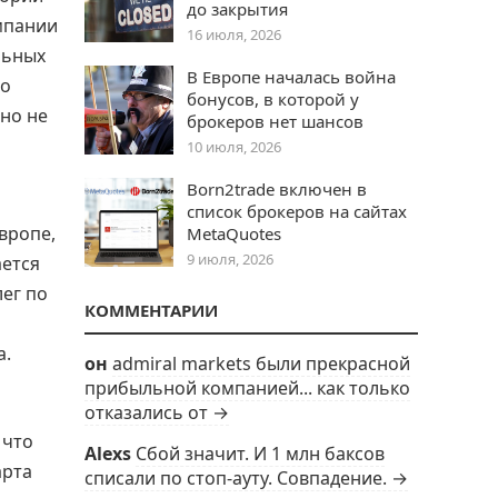
до закрытия
омпании
16 июля, 2026
льных
В Европе началась война
но
бонусов, в которой у
оно не
брокеров нет шансов
10 июля, 2026
Born2trade включен в
список брокеров на сайтах
вропе,
MetaQuotes
9 июля, 2026
ается
лег по
КОММЕНТАРИИ
а.
он
admiral markets были прекрасной
прибыльной компанией... как только
отказались от →
 что
Alexs
Сбой значит. И 1 млн баксов
арта
списали по стоп-ауту. Совпадение. →