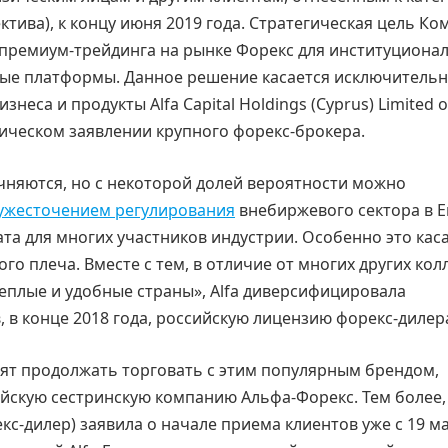
ктива), к концу июня 2019 года. Стратегическая цель К
 премиум-трейдинга на рынке Форекс для институциона
вые платформы. Данное решение касается исключитель
знеса и продукты Alfa Capital Holdings (Cyprus) Limited 
ическом заявлении крупного форекс-брокера.
чняются, но с некоторой долей вероятности можно
ужесточением регулирования
внебиржевого сектора в Е
та для многих участников индустрии. Особенно это кас
 плеча. Вместе с тем, в отличие от многих других кол
теплые и удобные страны», Alfa диверсифицировала
, в конце 2018 года, российскую лицензию форекс-дилер
тят продолжать торговать с этим популярным брендом,
ийскую сестринскую компанию Альфа-Форекс. Тем более,
с-дилер) заявила о начале приема клиентов уже с 19 м