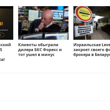
йский
Клиенты обыграли
Израильская Leve
S
дилера БКС Форекс и
закроет своего ф
тот ушел в минус
брокера в Белару
tal