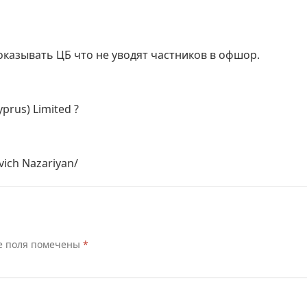
оказывать ЦБ что не уводят частников в офшор.
yprus) Limited ?
ich Nazariyan/
е поля помечены
*