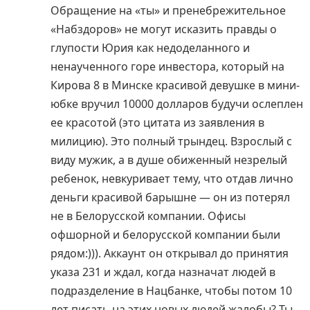
Обращение на «ты» и пренебрежительное
«Набздоров» не могут исказить правды о
глупости Юрия как недоделанного и
ненаученного горе инвестора, который на
Кирова 8 в Минске красивой девушке в мини-
юбке вручил 10000 долларов будучи ослеплен
ее красотой (это цитата из заявления в
милицию). Это полный трындец. Взрослый с
виду мужик, а в душе обиженный незрелый
ребенок, невкуривает тему, что отдав лично
деньги красивой барышне — он из потерял
не в Белорусской компании. Офисы
офшорной и белорусской компании были
рядом:))). Аккаунт он открывал до принятия
указа 231 и ждал, когда назначат людей в
подразделение в Нацбанке, чтобы потом 10
лет писать на этих новых людей жалобы? Ты