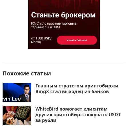
o
o
в
o
n
и
k
т
ь
Похожие статьи
Главным стратегом криптобиржи
BingX стал выходец из банков
WhiteBird помогает клиентам
других криптобирж покупать USDT
за рубли