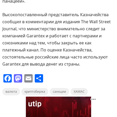
панацеей».
Высокопоставленный представитель Казначейства
сообщил в комментарии для издания The Wall Street
Journal, что министерство внимательно следит за
компанией Garantex и работает с партнерами и
союзниками над тем, чтобы закрыть ее как
платежный канал. По оценке Казначейства,
состоятельные российские лица часто используют
Garantex для вывода денег из страны.
F
M
E
О
a
a
m
т
валюта
c
st
криптобиржа
ai
п
санкции
ХАМАС
e
o
l
р
b
d
а