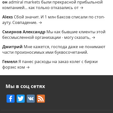
он
admiral markets были прекрасной прибыльной
компанией... как только отказались от →
Alexs
Сбой значит. И 1 млн баксов списали по стоп-
ауту. Совпадение. →
Смирнов Александр
Мы как бывшие клиенты этой
бессмысленной организации - могу сказать, →
Дмитрий
Мне кажется, господа даже не понимают
части произносимых ими буквосочетаний.
Гемелл
Я панес расходы на заказ колег с биржи
форэкс ком →
Мы в соц сетях
F
T
V
F
a
w
K
e