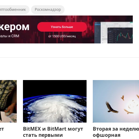
иптообменник
Роскомнадзор
ет
BitMEX и BitMart могут
Вторая за недел
стать первыми
офшорная