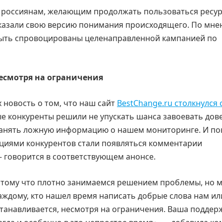
 россиянам, желающим продолжать пользоваться ресур
ссказали свою версию понимания происходящего. По мн
быть спровоцированы целенаправленной кампанией по
несмотря на ограничения
 новость о том, что наш сайт
BestСhange.ru столкнулся 
ые конкуренты решили не упускать шанса завоевать дов
ранять ложную информацию о нашем мониторинге. И по
ациями конкурентов стали появляться комментарии
 говорится в соответствующем анонсе.
потому что плотно занимаемся решением проблемы, но 
дому, кто нашел время написать добрые слова нам или
станавливается, несмотря на ограничения. Ваша поддер