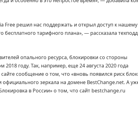
гда и особенно в это непростое время», — добавила ко
ia Free решил нас поддержать и открыл доступ к нашему
го бесплатного тарифного плана», — рассказала техпод
вителей опального ресурса, блокировки со стороны
 2018 году. Так, например, еще 24 августа 2020 года
 сайте сообщение о том, что «вновь появился риск бло
 официального зеркала на домене BestChange.net. А уже
локировка в России» о том, что сайт bestchange.ru