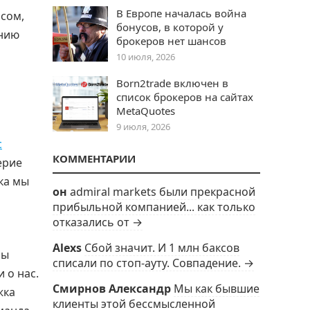
В Европе началась война
сом,
бонусов, в которой у
ению
брокеров нет шансов
10 июля, 2026
Born2trade включен в
список брокеров на сайтах
MetaQuotes
9 июля, 2026
с
КОММЕНТАРИИ
ерие
ка мы
он
admiral markets были прекрасной
прибыльной компанией... как только
отказались от →
Alexs
Сбой значит. И 1 млн баксов
мы
списали по стоп-ауту. Совпадение. →
 о нас.
Смирнов Александр
Мы как бывшие
жка
клиенты этой бессмысленной