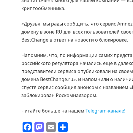
значит очень много для нашей компании — все
криптообменника.
«Друзья, мы рады сообщить, что сервис Amnez
домену в зоне RU для всех пользователей свое
BestСhange в ответ на новости о блокировке.
Напомним, что, по информации самих предста
российского регулятора начались еще в далеком
представители сервиса опубликовали на своем
домена BestChange.ru», и напомнили о наличии
спустя сервис сообщил анонсом с названием «Б
заблокирован Роскомнадзором.
Читайте больше на нашем
Telegram-канале!
F
M
E
О