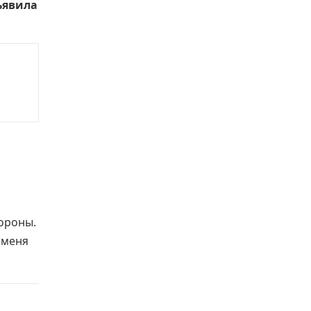
ъявила
ороны.
 меня