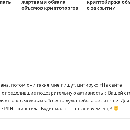
пать
жертвами обвала
криптобиржа об
объемов криптоторгов
о закрытии
ана, потом они такие мне пишут, цитирую: «На сайте
, определившие подозрительную активность с Вашей ст
яется возможным.» То есть дулю тебе, а не сатоши. Для
це РКН прилетела. Будет мало — организуем ещё!