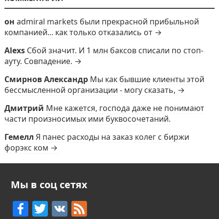
он
admiral markets были прекрасной прибыльной
компанией... как только отказались от →
Alexs
Сбой значит. И 1 млн баксов списали по стоп-
ауту. Совпадение. →
Смирнов Александр
Мы как бывшие клиенты этой
бессмысленной организации - могу сказать, →
Дмитрий
Мне кажется, господа даже не понимают
части произносимых ими буквосочетаний.
Гемелл
Я панес расходы на заказ колег с биржи
форэкс ком →
Мы в соц сетях
F
T
V
F