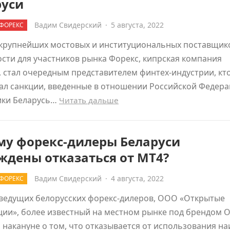
руси
Вадим Свидерский
·
5 августа, 2022
ФОРЕКС
 крупнейших мостовых и институциональных поставщик
сти для участников рынка Форекс, кипрская компания
 стал очередным представителем финтех-индустрии, кт
ал санкции, введенные в отношении Российской Федера
ики Беларусь…
Читать дальше
му форекс-дилеры Беларуси
ждены отказаться от MT4?
Вадим Свидерский
·
4 августа, 2022
ФОРЕКС
 ведущих белорусских форекс-дилеров, ООО «Открытые
ии», более известный на местном рынке под брендом O
накануне о том, что отказывается от использования н