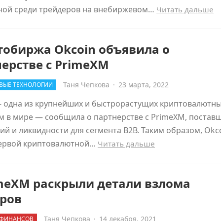
ной среди трейдеров на внебиржевом…
Читать дальше
тобиржа Okcoin объявила о
ерстве с PrimeXM
Таня Чепкова
·
23 марта, 2022
ВЫЕ ТЕХНОЛОГИИ
— одна из крупнейших и быстрорастущих криптовалютн
м в мире — сообщила о партнерстве с PrimeXM, постав
ий и ликвидности для сегмента В2В. Таким образом, Okc
первой криптовалютной…
Читать дальше
imeXM раскрыли детали взлома
еров
Таня Чепкова
·
14 декабря, 2021
 ФИНАНСОВ