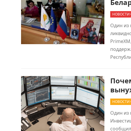
Бела
НОВОСТИ 
Один из
ликвидно
PrimeXM,
поддерж
Республ
Поче
выну
НОВОСТИ 
Один из
Инвестиц
сообщил 