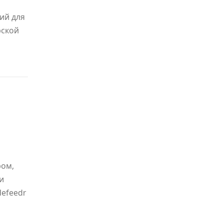
ий для
рской
ром,
и
defeedr