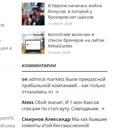
В Европе началась война
бонусов, в которой у
брокеров нет шансов
10 июля, 2026
ов
Born2trade включен в
о
список брокеров на сайтах
MetaQuotes
ции и
9 июля, 2026
КОММЕНТАРИИ
он
admiral markets были прекрасной
прибыльной компанией... как только
отказались от →
Alexs
Сбой значит. И 1 млн баксов
списали по стоп-ауту. Совпадение. →
penFX,
Смирнов Александр
Мы как бывшие
клиенты этой бессмысленной
аиболее