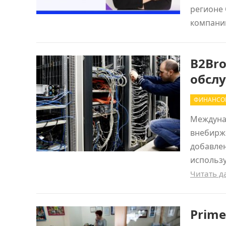
регионе 
компан
B2Bro
обсл
ФИНАНСО
Междуна
внебирже
добавлен
использу
Читать 
Prime