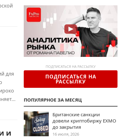
рской
ПОДПИСАТЬСЯ НА РАССЫЛКУ
й для
ПОДПИСАТЬСЯ НА
РАССЫЛКУ
о
широко
лняет…
ПОПУЛЯРНОЕ ЗА МЕСЯЦ
Британские санкции
довели криптобиржу EXMO
до закрытия
и и
16 июля, 2026