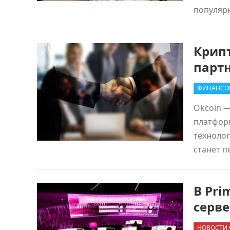
популяр
Крип
партн
ФИНАНСО
Okcoin 
платфор
технолог
станет 
В Pr
серв
НОВОСТИ