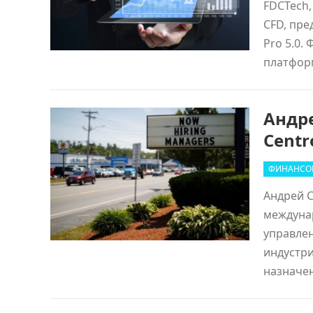
FDCTech,
CFD, пре
Pro 5.0.
платфор
Андре
Centr
ФИНАНСО
Андрей С
междуна
управлен
индустри
назнач