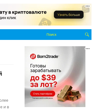
й
олее
е и в