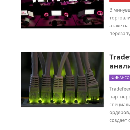
В минув
торговли
атаке на
перезап
Trad
анали
ФИНАНСО
Tradefee
партнер
специал
ордеров,
создает