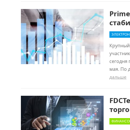
Prime
стаб
ЭЛЕКТРОН
Крупный
участник
сегодня 
мая. По 
дальше
FDCT
торго
ФИНАНСО