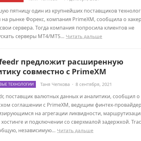
шую пятницу один из крупнейших поставщиков технолог
 на рынке Форекс, компания PrimeXM, сообщила о хаке
 свои сервера. Тогда компания попросила клиентов не
ускать серверы MT4/MT5…
Читать дальше
efeedr предложит расширенную
тику совместно с PrimeXM
Таня Чепкова
·
8 сентября, 2021
ВЫЕ ТЕХНОЛОГИИ
dr, поставщик валютных данных и аналитики, сообщил о
ском соглашении с PrimeXM, ведущим финтех-провайде
изирующимся на агрегации ликвидности, маршрутизаци
 хостинге и подключении со сверхмалой задержкой. Tra
 общую, независимую…
Читать дальше