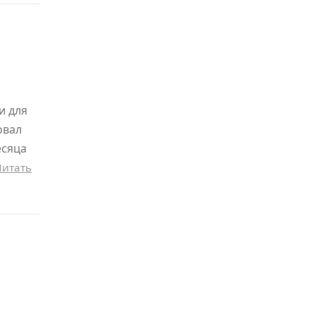
и для
овал
есяца
Читать