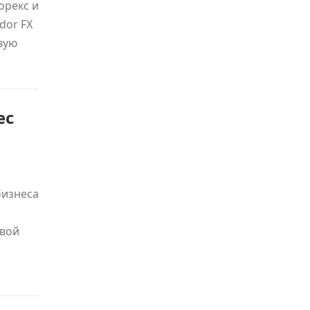
орекс и
dor FX
вую
ес
бизнеса
овой