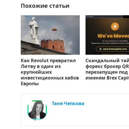
Похожие статьи
k
т
ь
Как Revolut превратил
Скандальный та
Литву в один из
форекс брокер QR
крупнейших
перезапущен под
инвестиционных хабов
именем Brex Capi
Европы
Таня Чепкова