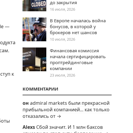
до закрытия
16 июля, 2026
В Европе началась война
de —
бонусов, в которой у
брокеров нет шансов
10 июля, 2026
родукта
сам.
Финансовая комиссия
начала сертифицировать
проптрейдинговые
компании
ступ к
23 июля, 2026
КОММЕНТАРИИ
он
admiral markets были прекрасной
прибыльной компанией... как только
отказались от →
боты
Alexs
Сбой значит. И 1 млн баксов