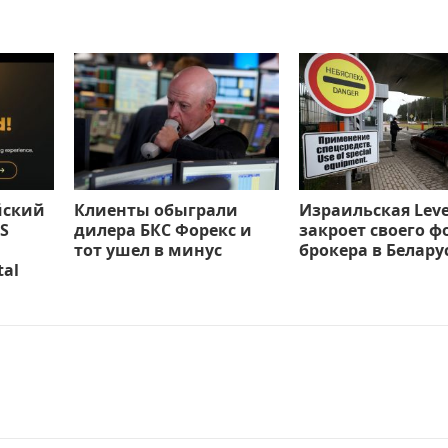
йский
Клиенты обыграли
Израильская Leve
S
дилера БКС Форекс и
закроет своего ф
тот ушел в минус
брокера в Белару
tal