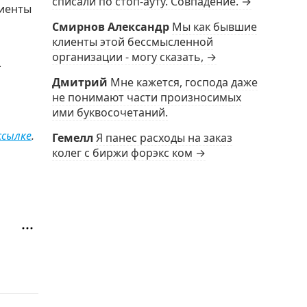
списали по стоп-ауту. Совпадение. →
лиенты
Смирнов Александр
Мы как бывшие
клиенты этой бессмысленной
организации - могу сказать, →
.
Дмитрий
Мне кажется, господа даже
не понимают части произносимых
ими буквосочетаний.
ссылке
.
Гемелл
Я панес расходы на заказ
колег с биржи форэкс ком →