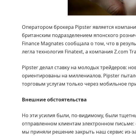
Оператором брокера Pipster является компания
британским подразделением японского рознич
Finance Magnates сообщала о том, что в резул
легла технология Finatext, а компания Z.com 
Pipster делал ставку на молодых трейдеров: 
ориентированы на миллениалов. Pipster пытал
торговым услугам только через мобильное пр
Внешние обстоятельства
Но эти усилия были, по-видимому, были тщетны
отправленном клиентам электронном письме: «У
мы приняли решение закрыть наш сервис из-за