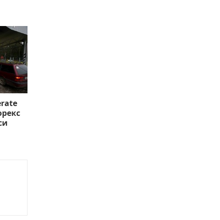
rate
орекс
си