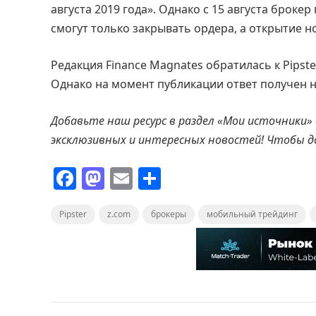
августа 2019 года». Однако с 15 августа броке
смогут только закрывать ордера, а открытие н
Редакция Finance Magnates обратилась к Pipst
Однако на момент публикации ответ получен н
Добавьте наш ресурс в раздел «Мои источники»
эксклюзивных и интересных новостей! Чтобы 
F
M
E
О
a
a
m
т
Pipster
c
st
z.com
ai
брокеры
п
мобильный трейдинг
e
o
l
р
b
d
а
o
o
в
o
n
и