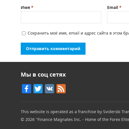
Имя
*
Email
*
Сохранить моё имя, email и адрес сайта в этом 
Мы в соц сетях
F
T
V
F
a
w
K
e
c
itt
e
This website is operated as a franchise by Sviderski Tran
e
er
d
© 2026
"Finance Magnates Inc. - Home of the Forex Elit
b