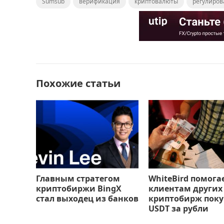
Sumsub
c
st
верификация
ai
п
криптовалюты
регулиров
e
o
l
р
b
d
а
o
o
в
o
n
и
Похожие статьи
k
т
ь
Главным стратегом
WhiteBird помога
криптобиржи BingX
клиентам других
стал выходец из банков
криптобирж поку
USDT за рубли