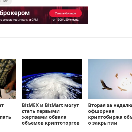
ание
ет
BitMEX и BitMart могут
Вторая за недел
стать первыми
офшорная
пать
жертвами обвала
криптобиржа об
объемов криптоторгов
о закрытии