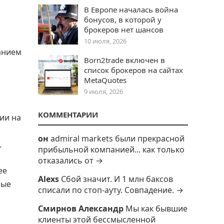
В Европе началась война
бонусов, в которой у
брокеров нет шансов
10 июля, 2026
анием
Born2trade включен в
список брокеров на сайтах
MetaQuotes
9 июля, 2026
КОММЕНТАРИИ
ии на
он
admiral markets были прекрасной
.
прибыльной компанией... как только
отказались от →
ее
Alexs
Сбой значит. И 1 млн баксов
ные
списали по стоп-ауту. Совпадение. →
Смирнов Александр
Мы как бывшие
клиенты этой бессмысленной