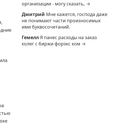
организации - могу сказать, →
Дмитрий
Мне кажется, господа даже
не понимают части произносимых
,
ими буквосочетаний.
едние
Гемелл
Я панес расходы на заказ
колег с биржи форэкс ком →
ила
на
стью
оке