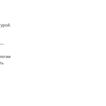
турой.
 —
ологии
ть