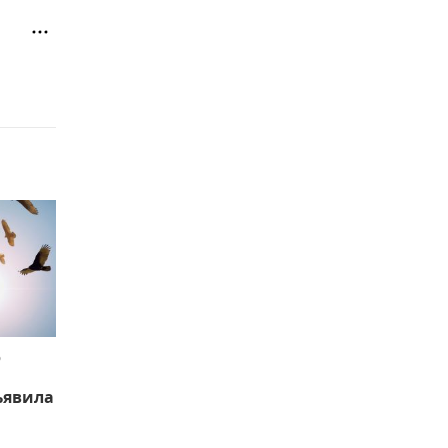
ю
ъявила