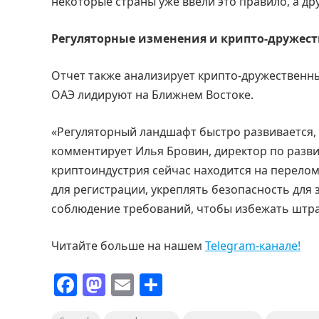
некоторые страны уже ввели это правило, а дру
Регуляторные изменения и крипто-дружес
Отчет также анализирует крипто-дружественн
ОАЭ лидируют на Ближнем Востоке.
«Регуляторный ландшафт быстро развивается, 
комментирует Илья Бровин, директор по разв
криптоиндустрия сейчас находится на перело
для регистрации, укреплять безопасность дл
соблюдение требований, чтобы избежать штра
Читайте больше на нашем
Telegram-канале!
F
M
E
О
a
a
m
т