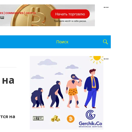
 на
тся на