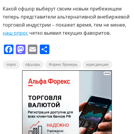
Какой офшор выберут своим новым прибежищем
теперь представители альтернативной внебиржевой
торговой индустрии – покажет время, тем не менее,
наш опрос
четко выявил текущих фаворитов.
F
M
E
О
a
a
m
т
опрос
c
офшоры
st
ai
Форекс брокеры
п
юрисдикция
e
o
l
р
b
d
а
o
o
в
o
n
и
k
т
ь