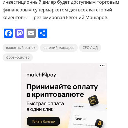
инвестиционный дилер будет доступным торговым
финансовым супермаркетом для всех категорий
клиентов», — резюмировал Евгений Машаров.
F
M
E
О
a
a
m
т
валютный рынок
c
st
ai
евгений машаров
п
СРО АФД
e
o
l
р
форекс-дилер
b
d
а
o
o
в
o
n
и
k
т
ь