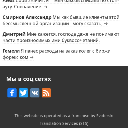
Alexs
Сбой значит. И 1 млн баксов списали по стоп-
ауту. Совпадение. →
Смирнов Александр
Мы как бывшие клиенты этой
бессмысленной организации - могу сказать, →
Дмитрий
Мне кажется, господа даже не понимают
части произносимых ими буквосочетаний.
Гемелл
Я панес расходы на заказ колег с биржи
форэкс ком →
Мы в соц сетях
F
T
V
F
a
w
K
e
c
itt
e
This website is operated as a franchise by Sviderski
e
er
d
Translation Services (STS)