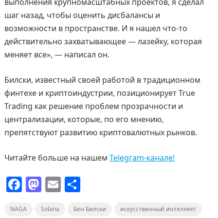
выполнения крупномасштабных проектов, я сделал
шаг назад, чтобы оценить дисбалансы и
возможности в пространстве. И я нашел что-то
действительно захватывающее — лазейку, которая
меняет все», — написал он.
Билски, известный своей работой в традиционном
финтехе и криптоиндустрии, позиционирует True
Trading как решение проблем прозрачности и
централизации, которые, по его мнению,
препятствуют развитию криптовалютных рынков.
Читайте больше на нашем
Telegram-канале!
F
M
E
О
a
a
m
т
NAGA
c
Solana
st
ai
Бен Билски
п
искусственный интеллект