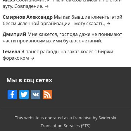
ауту. Совпадение. →
Смирнов Александр
Мы как бывшие клиенты этой
бессмысленной организации - могу сказать, →
Дмитрий
Мне кажется, господа даже не понимают
части произносимых ими буквосочетаний.
Гемелл
Я панес расходы на заказ колег с биржи
форэкс ком →
Мы в соц сетях
F
T
V
F
a
w
K
e
c
itt
e
This website is operated as a franchise by Sviderski
e
er
d
Translation Services (STS)