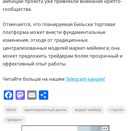
амбиции проекта уже привлекли внимание крипто-
сообщества.
Отмечается, что планируемая Бильски торговая
платформа может внести фундаментальные
изменения, отходя от традиционных
централизованных моделей маркет-мейкинга; она
может предложить трейдерам более прозрачный и
эффективный опыт работы.
Читайте больше на нашем
Telegram-канале!
F
M
E
О
a
a
m
т
NAGA
c
криптовалютный рынок
st
ai
п
маркет-мейкер
стартап
e
o
l
р
трейдинг