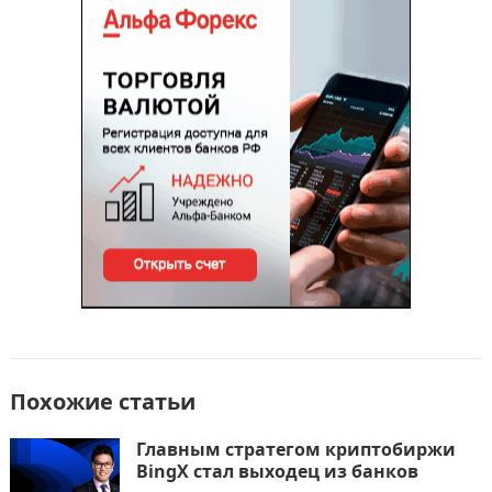
b
d
а
o
o
в
o
n
и
k
т
ь
Похожие статьи
Главным стратегом криптобиржи
BingX стал выходец из банков