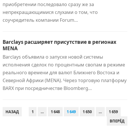
приобретении последовало сразу же за
непрекращающимися слухами о том, что
соучредитель компании Forum…
Barclays расширяет присутствие в регионах
MENA
Barclays объявила о запуске новой системы
исполнения сделок по процентным свопам в режиме
реального времени для валют Ближнего Востока и
Северной Африки (МЕNA). Через торговую платформу
BARX при посредничестве Bloomberg…
ПАГИНАЦИЯ
НАЗАД
1
…
1 648
1 649
1 650
…
1 659
ЗАПИСЕЙ
ВПЕРЁД