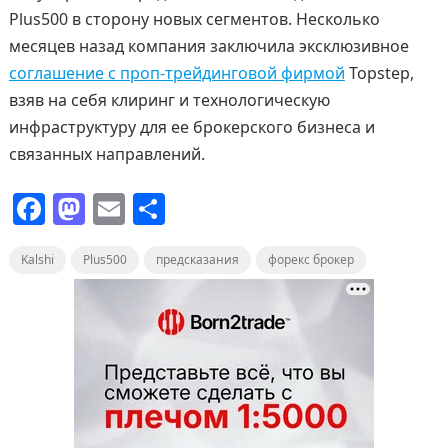
Plus500 в сторону новых сегментов. Несколько
месяцев назад компания заключила эксклюзивное
соглашение с проп-трейдинговой фирмой
Topstep,
взяв на себя клиринг и технологическую
инфраструктуру для ее брокерского бизнеса и
связанных направлений.
F
M
E
О
a
a
m
т
Kalshi
c
Plus500
st
ai
предсказания
п
форекс брокер
e
o
l
р
b
d
а
o
o
в
o
n
и
k
т