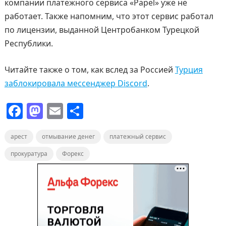
компании платежного сервиса «Papel» уже не
работает. Также напомним, что этот сервис работал
по лицензии, выданной Центробанком Турецкой
Республики.
Читайте также о том, как вслед за Россией
Турция
заблокировала мессенджер Discord
.
F
M
E
О
a
a
m
т
арест
c
отмывание денег
st
ai
п
платежный сервис
e
o
l
р
прокуратура
Форекс
b
d
а
o
o
в
o
n
и
k
т