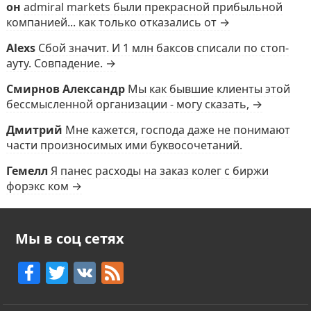
он
admiral markets были прекрасной прибыльной
компанией... как только отказались от →
Alexs
Сбой значит. И 1 млн баксов списали по стоп-
ауту. Совпадение. →
Смирнов Александр
Мы как бывшие клиенты этой
бессмысленной организации - могу сказать, →
Дмитрий
Мне кажется, господа даже не понимают
части произносимых ими буквосочетаний.
Гемелл
Я панес расходы на заказ колег с биржи
форэкс ком →
Мы в соц сетях
F
T
V
F
a
w
K
e