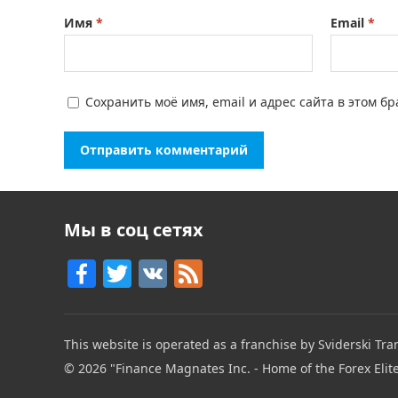
Имя
*
Email
*
Сохранить моё имя, email и адрес сайта в этом 
Мы в соц сетях
F
T
V
F
a
w
K
e
c
itt
e
This website is operated as a franchise by Sviderski Tran
e
er
d
© 2026
"Finance Magnates Inc. - Home of the Forex Elit
b