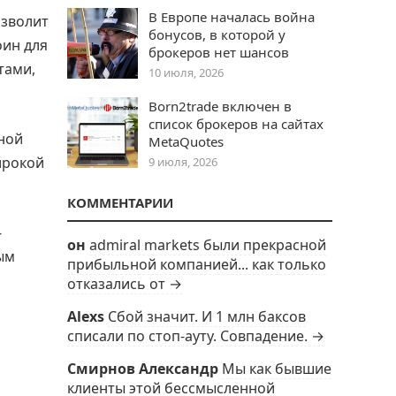
В Европе началась война
озволит
бонусов, в которой у
оин для
брокеров нет шансов
тами,
10 июля, 2026
Born2trade включен в
список брокеров на сайтах
ной
MetaQuotes
ирокой
9 июля, 2026
КОММЕНТАРИИ
-
он
admiral markets были прекрасной
ым
прибыльной компанией... как только
отказались от →
Alexs
Сбой значит. И 1 млн баксов
списали по стоп-ауту. Совпадение. →
Смирнов Александр
Мы как бывшие
клиенты этой бессмысленной