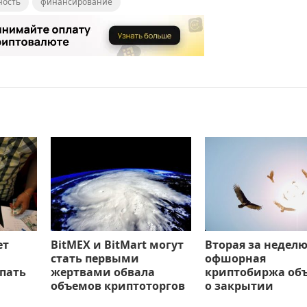
ность
финансирование
ет
BitMEX и BitMart могут
Вторая за недел
стать первыми
офшорная
пать
жертвами обвала
криптобиржа об
объемов криптоторгов
о закрытии