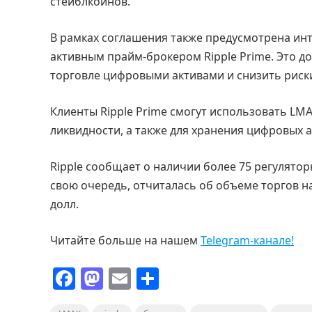
стейблкоинов.
В рамках соглашения также предусмотрена инт
активным прайм-брокером Ripple Prime. Это д
торговле цифровыми активами и снизить риски
Клиенты Ripple Prime смогут использовать LMA
ликвидности, а также для хранения цифровых а
Ripple сообщает о наличии более 75 регулятор
свою очередь, отчиталась об объеме торгов на
долл.
Читайте больше на нашем
Telegram-канале!
F
M
E
О
a
a
m
т