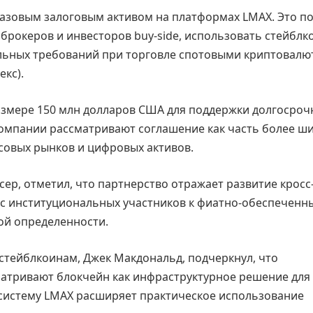
базовым залоговым активом на платформах LMAX. Это п
брокеров и инвесторов buy-side, использовать стейблк
ьных требований при торговле спотовыми криптовалю
екс).
размере 150 млн долларов США для поддержки долгосроч
Компании рассматривают соглашение как часть более ш
овых рынков и цифровых активов.
ер, отметил, что партнерство отражает развитие кросс
с институциональных участников к фиатно-обеспеченн
ой определенности.
 стейблкоинам, Джек Макдональд, подчеркнул, что
матривают блокчейн как инфраструктурное решение для
осистему LMAX расширяет практическое использование