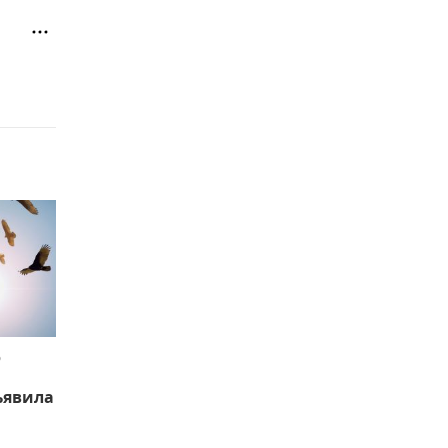
ю
ъявила