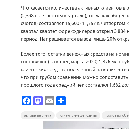
Что касается количества активных клиентов в 
(2,398 в четвертом квартале), тогда как обще
счетов) составляет 15,600 (11,757 в четвертом 
квартал квартет форекс-дилеров открыл 3,884
период. Напрашивается вывод: лишь 20% откр
Более того, остатки денежных средств на ном
составляют (на конец марта 2020) 1,376 млн ру
клиентских средств, поделенный на количество о
что при грубом сравнении можно сопоставить 
прошлого года средний чек составлял 1,682 до
F
M
E
О
a
a
m
т
активные счета
c
st
ai
клиентские депозиты
п
торговый об
e
o
l
р