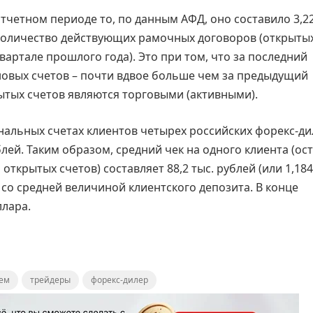
отчетном периоде то, по данным АФД, оно составило 3,2
е количество действующих рамочных договоров (открыты
квартале прошлого года). Это при том, что за последний
 новых счетов – почти вдвое больше чем за предыдущий
ытых счетов являются торговыми (активными).
инальных счетах клиентов четырех российских форекс-д
блей. Таким образом, средний чек на одного клиента (ос
ткрытых счетов) составляет 88,2 тыс. рублей (или 1,184 
со средней величиной клиентского депозита. В конце
ллара.
ъем
трейдеры
форекс-дилер