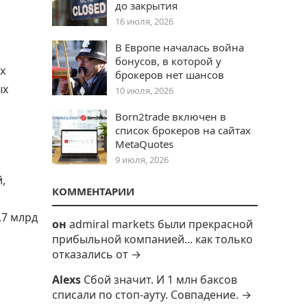
до закрытия
16 июля, 2026
В Европе началась война
бонусов, в которой у
х
брокеров нет шансов
ых
10 июля, 2026
м
Born2trade включен в
список брокеров на сайтах
MetaQuotes
9 июля, 2026
,
КОММЕНТАРИИ
,7 млрд
он
admiral markets были прекрасной
прибыльной компанией... как только
отказались от →
Alexs
Сбой значит. И 1 млн баксов
списали по стоп-ауту. Совпадение. →