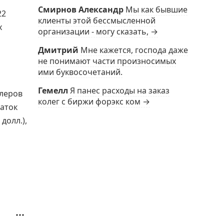
Смирнов Александр
Мы как бывшие
22
клиенты этой бессмысленной
х
организации - могу сказать, →
Дмитрий
Мне кажется, господа даже
не понимают части произносимых
ими буквосочетаний.
Гемелл
Я панес расходы на заказ
илеров
колег с биржи форэкс ком →
таток
долл.),