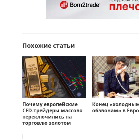
b
d
а
o
o
в
o
n
и
k
т
Похожие статьи
ь
Почему европейские
Конец «холодны
CFD-трейдеры массово
обзвонам» в Евро
переключились на
торговлю золотом