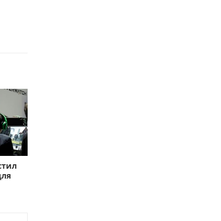
стил
для