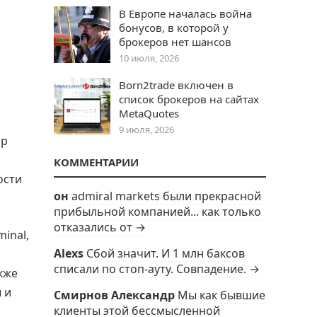
В Европе началась война
бонусов, в которой у
брокеров нет шансов
10 июля, 2026
Born2trade включен в
список брокеров на сайтах
MetaQuotes
9 июля, 2026
ор
КОММЕНТАРИИ
ости
он
admiral markets были прекрасной
прибыльной компанией... как только
отказались от →
inal,
Alexs
Сбой значит. И 1 млн баксов
списали по стоп-ауту. Совпадение. →
кже
 и
Смирнов Александр
Мы как бывшие
клиенты этой бессмысленной