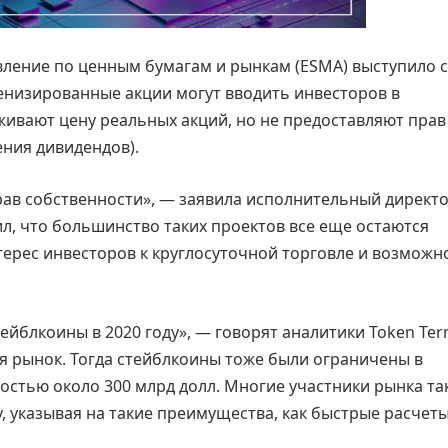
вление по ценным бумагам и рынкам (ESMA) выступило с
енизированные акции могут вводить инвесторов в
живают цену реальных акций, но не предоставляют прав
ения дивидендов).
рав собственности», — заявила исполнительный директ
ил, что большинство таких проектов все еще остаются
ерес инвесторов к круглосуточной торговле и возможн
ейблкоины в 2020 году», — говорят аналитики Token Term
ся рынок. Тогда стейблкоины тоже были ограничены в
мостью около 300 млрд долл. Многие участники рынка та
у, указывая на такие преимущества, как быстрые расчеты