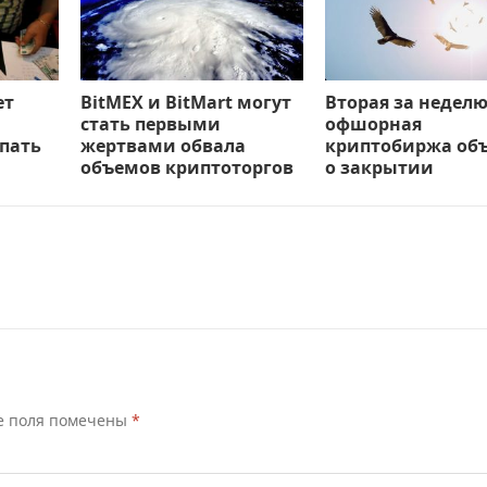
ет
BitMEX и BitMart могут
Вторая за недел
стать первыми
офшорная
пать
жертвами обвала
криптобиржа об
объемов криптоторгов
о закрытии
е поля помечены
*