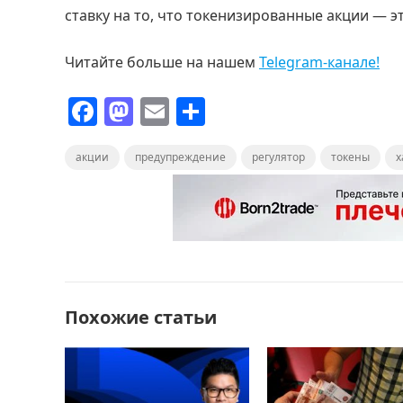
ставку на то, что токенизированные акции — э
Читайте больше на нашем
Telegram-канале!
F
M
E
О
a
a
m
т
акции
c
st
предупреждение
ai
п
регулятор
токены
х
e
o
l
р
b
d
а
o
o
в
o
n
и
k
т
Похожие статьи
ь