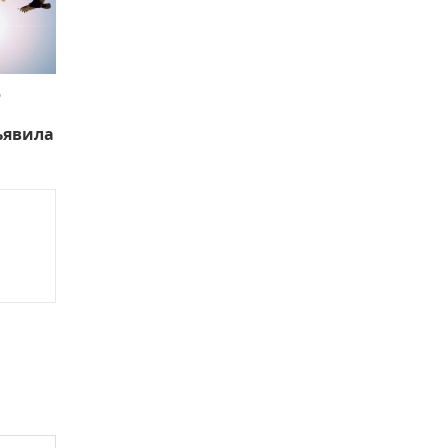
ю
ъявила