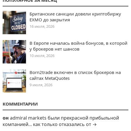
ПОПУЛЯРНОЕ ЗА МЕСЯЦ
Британские санкции довели криптобиржу
EXMO до закрытия
16 июля, 2026
В Европе началась война бонусов, в которой
у брокеров нет шансов
10 июля, 2026
Born2trade включен в список брокеров на
сайтах MetaQuotes
9 июля, 2026
КОММЕНТАРИИ
он
admiral markets были прекрасной прибыльной
компанией... как только отказались от →