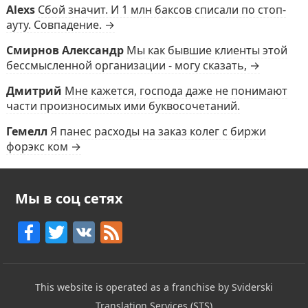
Alexs
Сбой значит. И 1 млн баксов списали по стоп-
ауту. Совпадение. →
Смирнов Александр
Мы как бывшие клиенты этой
бессмысленной организации - могу сказать, →
Дмитрий
Мне кажется, господа даже не понимают
части произносимых ими буквосочетаний.
Гемелл
Я панес расходы на заказ колег с биржи
форэкс ком →
Мы в соц сетях
F
T
V
F
a
w
K
e
c
itt
e
This website is operated as a franchise by Sviderski
e
er
d
Translation Services (STS)