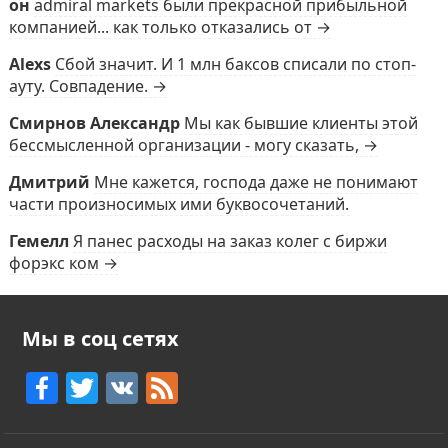
он
admiral markets были прекрасной прибыльной
компанией... как только отказались от →
Alexs
Сбой значит. И 1 млн баксов списали по стоп-
ауту. Совпадение. →
Смирнов Александр
Мы как бывшие клиенты этой
бессмысленной организации - могу сказать, →
Дмитрий
Мне кажется, господа даже не понимают
части произносимых ими буквосочетаний.
Гемелл
Я панес расходы на заказ колег с биржи
форэкс ком →
Мы в соц сетях
F
T
V
F
a
w
K
e