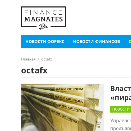
НОВОСТИ ФОРЕКС
НОВОСТИ ФИНАНСОВ
Главная
octafx
octafx
Влас
«пир
НОВОСТИ 
Управлен
предъяви