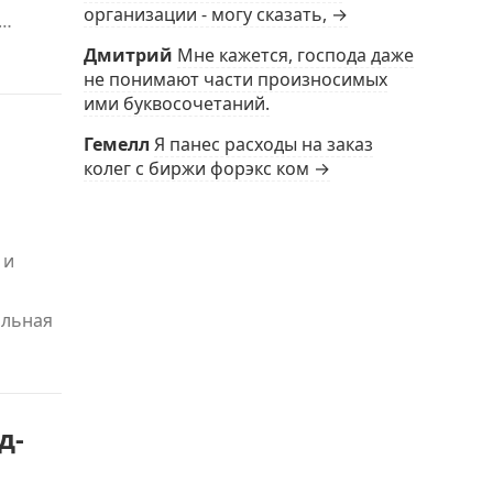
организации - могу сказать, →
e…
Дмитрий
Мне кажется, господа даже
не понимают части произносимых
ими буквосочетаний.
Гемелл
Я панес расходы на заказ
колег с биржи форэкс ком →
 и
альная
д-