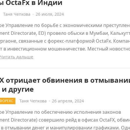
ы OctaFx в Индии
Таня Чепкова
·
26 июля, 2024
ое Управление по борьбе с экономическими преступле
ment Directorate, ED) провело обыски в Мумбаи, Калькутт
ургаоне, связанные с форекс-платформой OctaFx. Комп
т в инвестиционном мошенничестве. Местный новостн
Читать дальше
FX отрицает обвинения в отмывани
 и другие
Таня Чепкова
·
26 апреля, 2024
ФОРЕКС
ое Управление по обеспечению исполнения законов
ment Directorate) совершило рейд в офисах OctaFX, обви
 в отмывании денег и манипулировании графиками. Од