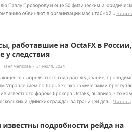
елю Павлу Прозорову и еще 50 физическим и юридичес
Компанию обвиняют в организации масштабной…
Читать
ы, работавшие на OctaFX в России,
 у следствия
Таня Чепкова
·
31 июля, 2024
ющееся с апреля этого года расследование, проводим
им Управлением по борьбе с экономическими преступл
тив известного форекс брокера OctaFX, выявило, что ко
ескольких индийских граждан за границей для…
Читать 
 известны подробности рейда на