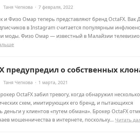
Таня Чепкова
·
7 февраля, 2022
к и Физо Омар теперь представляют бренд OctaFX. Вак 
дписчиков в Instagram считается популярным инфлюен
ии моды. Физо Омар — известный в Малайзии телевизи
дальше
X предупредил о собственных клон
Таня Чепкова
·
1 марта, 2021
рокер OctaFX забил тревогу, когда обнаружил несколько
ческих схем, имитирующих его бренд, и пытающихся
 деньги у клиентов «путем обмана». Брокер OctaFX отм
чаев мошенничества в интернете, поскольку…
Читать д