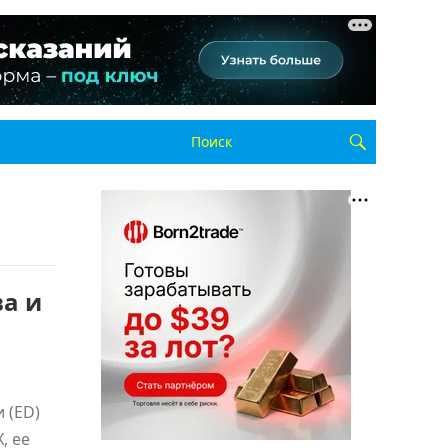
а и
 (ED)
, ее