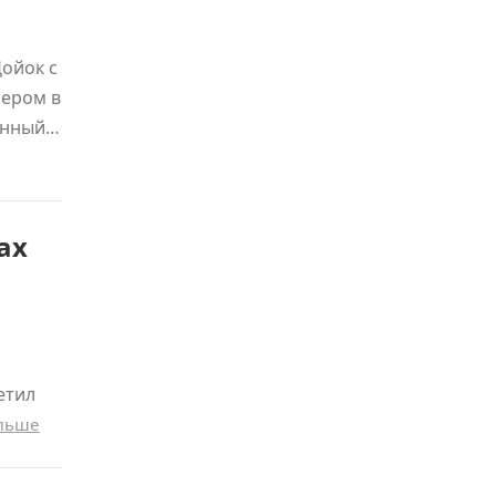
Дойок с
сером в
онный…
ах
етил
альше