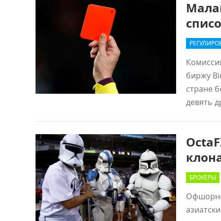
Малай
спис
РЕГУЛИРО
Комисси
биржу Bi
стране б
девять 
OctaF
клон
БРОКЕРЫ
Офшорны
азиатски