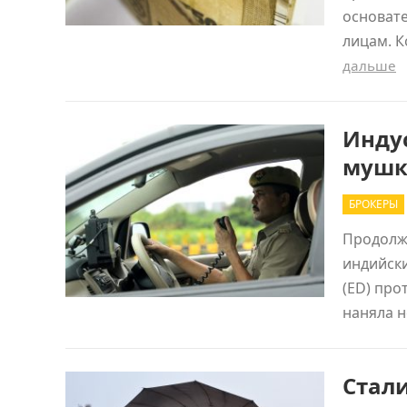
основат
лицам. 
дальше
Индус
мушке
БРОКЕРЫ
Продолжа
индийск
(ED) про
наняла н
Стали