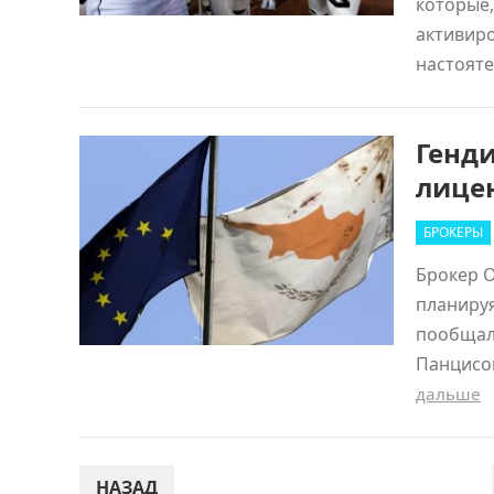
которые,
активиро
настоят
Генди
лице
БРОКЕРЫ
Брокер O
планируя
пообщал
Панцисом
дальше
ПАГИНАЦИЯ
НАЗАД