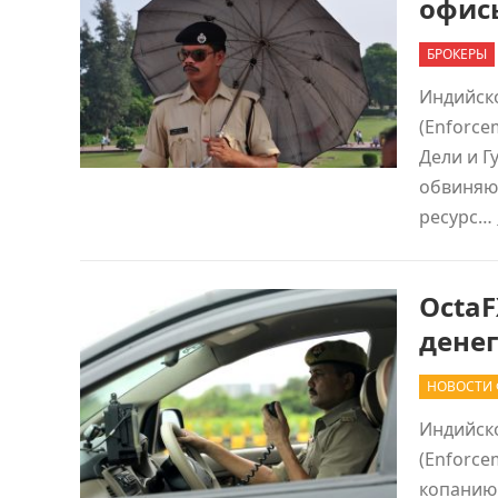
офис
БРОКЕРЫ
Индийск
(Enforce
Дели и Г
обвиняю
ресурс…
Octa
денег
НОВОСТИ 
Индийск
(Enforce
копанию