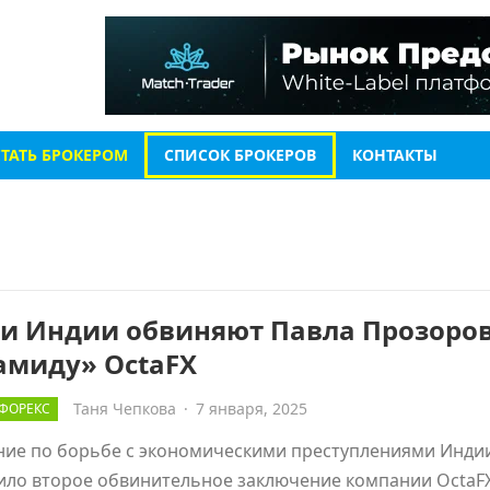
СТАТЬ БРОКЕРОМ
СПИСОК БРОКЕРОВ
КОНТАКТЫ
ти Индии обвиняют Павла Прозоров
амиду» OctaFX
Таня Чепкова
·
7 января, 2025
ФОРЕКС
ие по борьбе с экономическими преступлениями Индии
ло второе обвинительное заключение компании OctaFX