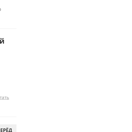
р
ой
тать
ЕРЁД