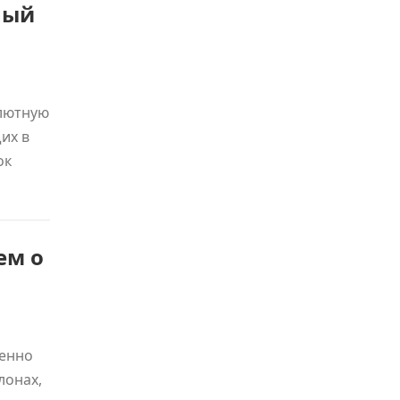
ный
алютную
их в
ок
ем о
енно
лонах,