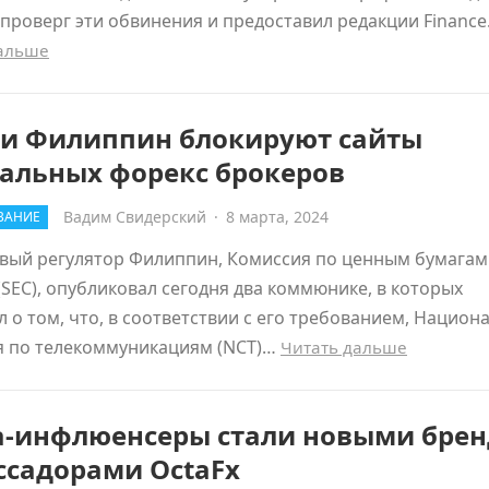
проверг эти обвинения и предоставил редакции Financ
дальше
ти Филиппин блокируют сайты
гальных форекс брокеров
Вадим Свидерский
·
8 марта, 2024
ВАНИЕ
вый регулятор Филиппин, Комиссия по ценным бумагам
SEC), опубликовал сегодня два коммюнике, в которых
л о том, что, в соответствии с его требованием, Национ
я по телекоммуникациям (NCT)…
Читать дальше
а-инфлюенсеры стали новыми брен
ссадорами OctaFx