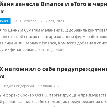
зия занесла Binance и eToro в чер
ок
Таня Чепкова
·
20 июля, 2020
ВАНИЕ
я по ценным бумагам Малайзии (SC) добавила криптов
nance в свой список неавторизованных фирм, работающ
ез лицензии. Наряду с Binance, Комиссия добавил в спис
других финансовых…
Читать дальше
X напомнил о себе предупреждени
ах
Вадим Свидерский
·
17 июля, 2020
й форекс брокер OctaFX, таргетирующий преимуществ
й регион, заявил о себе с помощью предупреждения о к