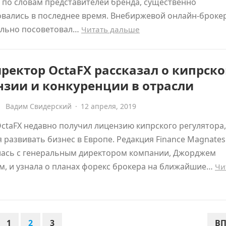
 по словам представителей бренда, существенно
вались в последнее время. Внебиржевой онлайн-броке
ельно посоветовал…
Читать дальше
ректор OctaFX рассказал о кипрск
нзии и конкуренции в отрасли
Вадим Свидерский
·
12 апреля, 2019
ctaFX недавно получил лицензию кипрского регулятора,
 развивать бизнес в Европе. Редакция Finance Magnates
ась с генеральным директором компании, Джорджем
, и узнала о планах форекс брокера на ближайшие…
Чи
1
2
3
ВП