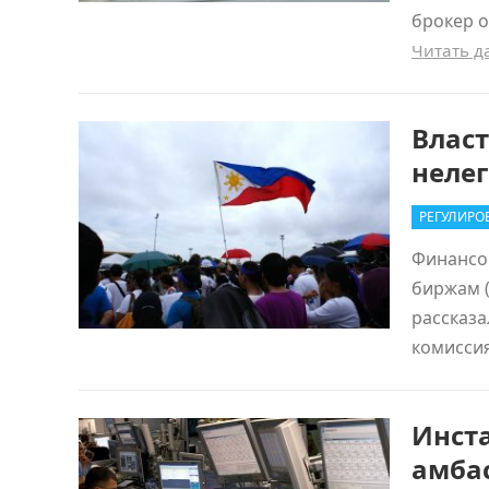
брокер о
Читать 
Влас
неле
РЕГУЛИРО
Финансо
биржам (
рассказа
комисси
Инст
амба