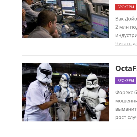
БРОКЕРЫ
Вак Дойо
2 млн по
индустр
Читать 
OctaF
БРОКЕРЫ
Форекс б
мошенни
выманить
рост слу