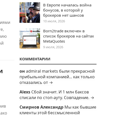
В Европе началась война
бонусов, в которой у
брокеров нет шансов
10 июля, 2026
ниями
е,
Born2trade включен в
анию
список брокеров на сайтах
MetaQuotes
ой
9 июля, 2026
КОММЕНТАРИИ
и
он
admiral markets были прекрасной
прибыльной компанией... как только
отказались от →
Alexs
Сбой значит. И 1 млн баксов
списали по стоп-ауту. Совпадение. →
нив
Смирнов Александр
Мы как бывшие
клиенты этой бессмысленной
нако