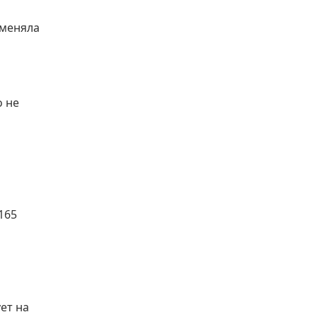
 меняла
о не
165
ет на