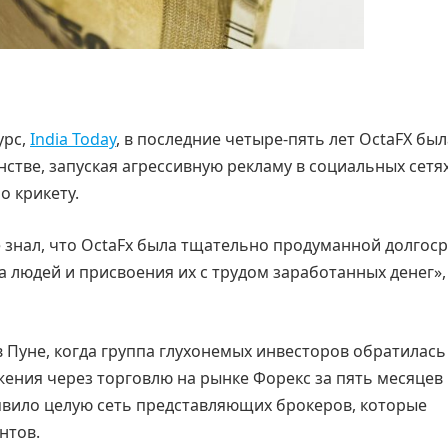
урс,
India Today
, в последние четыре-пять лет OctaFX был
тве, запуская агрессивную рекламу в социальных сетях
о крикету.
е знал, что OctaFx была тщательно продуманной долгос
 людей и присвоения их с трудом заработанных денег»
в Пуне, когда группа глухонемых инвесторов обратилась
ения через торговлю на рынке Форекс за пять месяцев
явило целую сеть представляющих брокеров, которые
нтов.