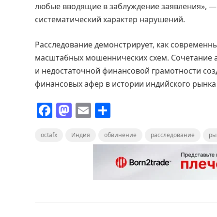
любые вводящие в заблуждение заявления», — 
систематический характер нарушений.
Расследование демонстрирует, как современн
масштабных мошеннических схем. Сочетание а
и недостаточной финансовой грамотности соз
финансовых афер в истории индийского рынка
F
M
E
О
a
a
m
т
octafx
c
Индия
st
ai
обвинение
п
расследование
ры
e
o
l
р
b
d
а
o
o
в
o
n
и