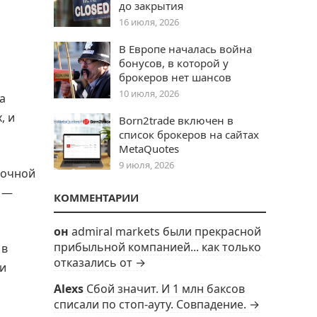
до закрытия
16 июля, 2026
В Европе началась война
бонусов, в которой у
брокеров нет шансов
10 июля, 2026
а
, и
Born2trade включен в
список брокеров на сайтах
MetaQuotes
9 июля, 2026
рочной
, —
КОММЕНТАРИИ
он
admiral markets были прекрасной
прибыльной компанией... как только
 в
отказались от →
 и
Alexs
Сбой значит. И 1 млн баксов
списали по стоп-ауту. Совпадение. →