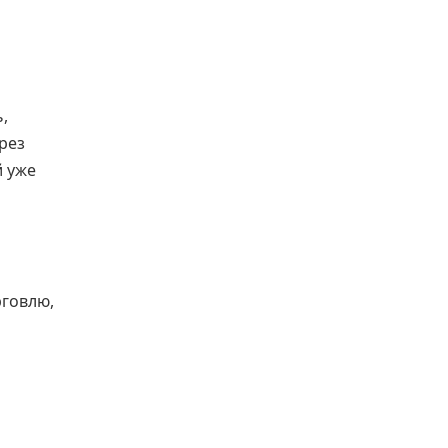
,
рез
й уже
рговлю,