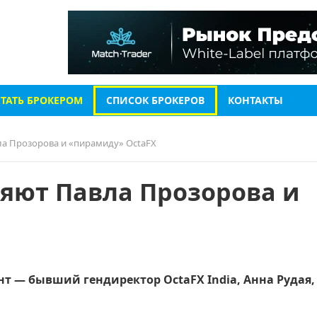
СТАТЬ БРОКЕРОМ
СПИСОК БРОКЕРОВ
КОНТАКТЫ
а Прозорова и «пирамиду» OctaFX
яют Павла Прозорова и
т — бывший гендиректор OctaFX India, Анна Рудая,