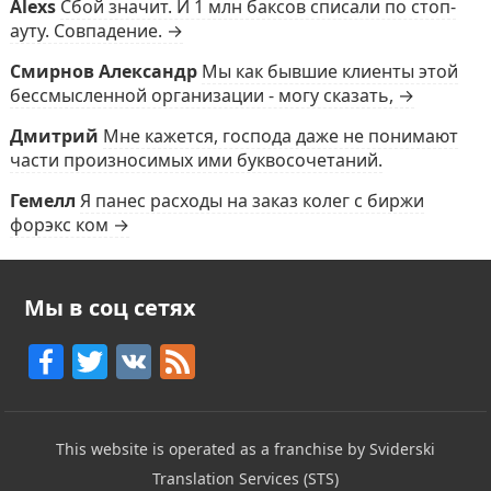
Alexs
Сбой значит. И 1 млн баксов списали по стоп-
ауту. Совпадение. →
Смирнов Александр
Мы как бывшие клиенты этой
бессмысленной организации - могу сказать, →
Дмитрий
Мне кажется, господа даже не понимают
части произносимых ими буквосочетаний.
Гемелл
Я панес расходы на заказ колег с биржи
форэкс ком →
Мы в соц сетях
F
T
V
F
a
w
K
e
c
itt
e
This website is operated as a franchise by Sviderski
e
er
d
Translation Services (STS)