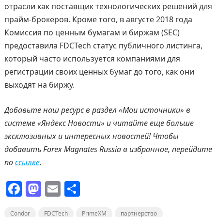
отрасли как поставщик технологических решений для
прайм-брокеров. Кроме того, в августе 2018 года
Комиссия по ценным бумагам и биржам (SEC)
предоставила FDCTech статус публичного листинга,
который часто используется компаниями для
регистрации своих ценных бумаг до того, как они
выходят на биржу.
Добавьте наш ресурс в раздел «Мои источники» в
системе «Яндекс Новости» и читайте еще больше
эксклюзивных и интересных новостей! Чтобы
добавить
Forex
Magnates
Russia
в избранное, перейдите
по
ссылке
.
F
M
E
О
a
a
m
т
Condor
FDCTech
PrimeXM
партнерство