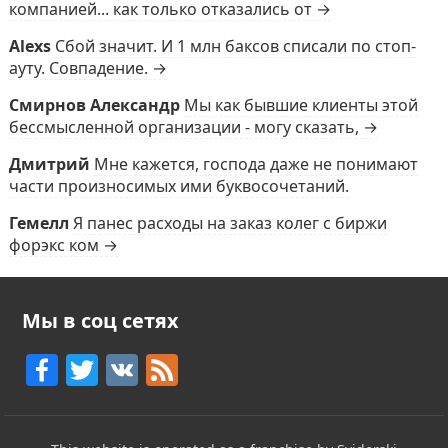
компанией... как только отказались от →
Alexs
Сбой значит. И 1 млн баксов списали по стоп-
ауту. Совпадение. →
Смирнов Александр
Мы как бывшие клиенты этой
бессмысленной организации - могу сказать, →
Дмитрий
Мне кажется, господа даже не понимают
части произносимых ими буквосочетаний.
Гемелл
Я панес расходы на заказ колег с биржи
форэкс ком →
Мы в соц сетях
F
T
V
F
a
w
K
e
c
itt
e