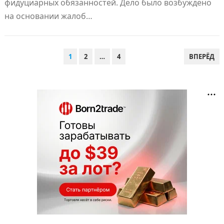
фидуциарных обязанностей. Дело было возбуждено
на основании жалоб…
ПАГИНАЦИЯ
1
2
…
4
ВПЕРЁД
ЗАПИСЕЙ