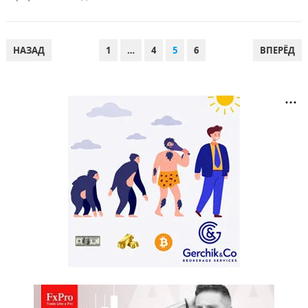
ПАГИНАЦИЯ
НАЗАД
1
…
4
5
6
ВПЕРЁД
ЗАПИСЕЙ