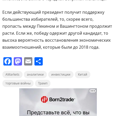
Если действующий президент получит поддержку
большинства избирателей, то, скорее всего,
пропасть между Пекином и Вашингтоном продолжит
расти. Если же, победу одержит другой кандидат, то
высока вероятность восстановления экономических
взаимоотношений, которые были до 2018 года.
F
M
E
О
a
a
m
т
AMarkets
c
st
аналитики
ai
п
инвестиции
Китай
e
o
l
р
торговые войны
Трамп
b
d
а
o
o
в
o
n
и