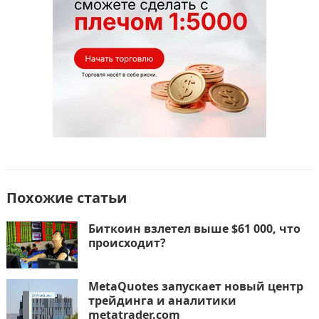
k
т
ь
Похожие статьи
Биткоин взлетел выше $61 000, что
происходит?
MetaQuotes запускает новый центр
трейдинга и аналитики
metatrader.com