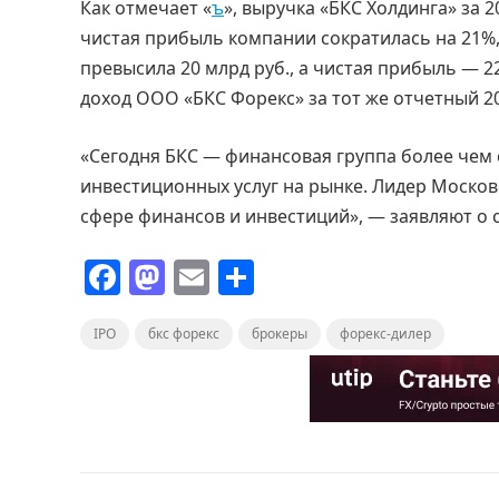
Как отмечает «
ъ
», выручка «БКС Холдинга» за 2
чистая прибыль компании сократилась на 21%, 
превысила 20 млрд руб., а чистая прибыль — 2
доход ООО «БКС Форекс» за тот же отчетный 2
«Сегодня БКС — финансовая группа более чем 
инвестиционных услуг на рынке. Лидер Москов
сфере финансов и инвестиций», — заявляют о 
F
M
E
О
a
a
m
т
IPO
c
бкс форекс
st
ai
брокеры
п
форекс-дилер
e
o
l
р
b
d
а
o
o
в
o
n
и