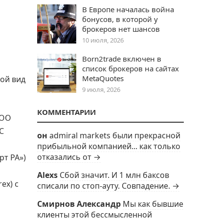
В Европе началась война
бонусов, в которой у
брокеров нет шансов
10 июля, 2026
Born2trade включен в
список брокеров на сайтах
MetaQuotes
ой вид
9 июля, 2026
КОММЕНТАРИИ
ООО
С
он
admiral markets были прекрасной
прибыльной компанией... как только
отказались от →
рт РА»)
Alexs
Сбой значит. И 1 млн баксов
ex) с
списали по стоп-ауту. Совпадение. →
Смирнов Александр
Мы как бывшие
клиенты этой бессмысленной