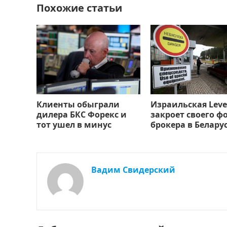
Похожие статьи
k
т
ь
Клиенты обыграли
Израильская Leve
дилера БКС Форекс и
закроет своего ф
тот ушел в минус
брокера в Белару
Вадим Свидерский