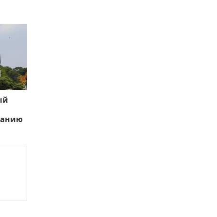
ый
ванию