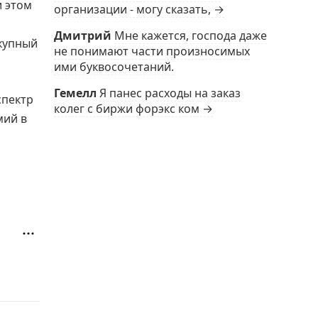
и этом
организации - могу сказать, →
Дмитрий
Мне кажется, господа даже
окупный
не понимают части произносимых
ими буквосочетаний.
Гемелл
Я панес расходы на заказ
спектр
колег с биржи форэкс ком →
мий в