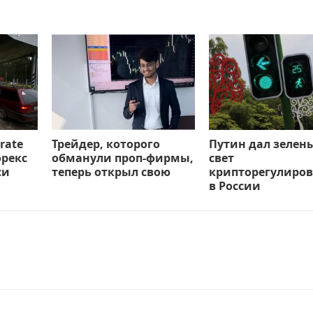
rate
Трейдер, которого
Путин дал зелен
орекс
обманули проп-фирмы,
свет
си
теперь открыл свою
крипторегулиро
в России