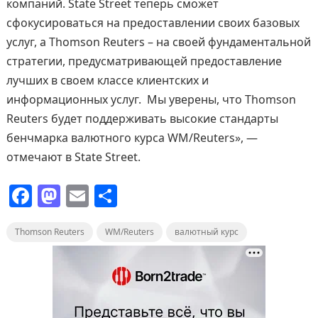
компаний. State Street теперь сможет
сфокусироваться на предоставлении своих базовых
услуг, а Thomson Reuters – на своей фундаментальной
стратегии, предусматривающей предоставление
лучших в своем классе клиентских и
информационных услуг. Мы уверены, что Thomson
Reuters будет поддерживать высокие стандарты
бенчмарка валютного курса WM/Reuters», —
отмечают в State Street.
F
M
E
О
a
a
m
т
Thomson Reuters
c
st
ai
WM/Reuters
п
валютный курс
e
o
l
р
b
d
а
o
o
в