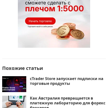
o
n
и
k
т
ь
Похожие статьи
cTrader Store запускает подписки на
торговые продукты
Как Австралия превращается в
платежную лабораторию для форекс
брокеров