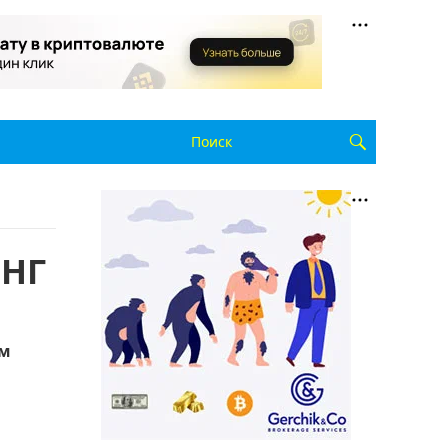
СНГ
ом