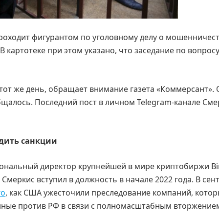
проходит фигурантом по уголовному делу о мошенничест
. В картотеке при этом указано, что заседание по вопрос
тот же день, обращает внимание газета «Коммерсант». 
бщалось. Последний пост в личном Telegram-канале Сме
дить санкции
иональный директор крупнейшей в мире криптобиржи Bi
 Смеркис вступил в должность в начале 2022 года. В сен
го
, как США ужесточили преследование компаний, кото
нные против РФ в связи с полномасштабным вторжение