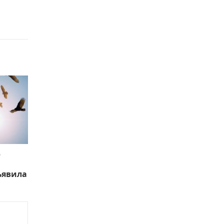
ю
ъявила