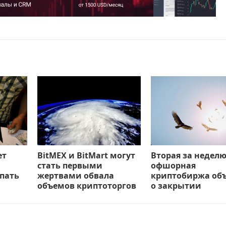
ет
BitMEX и BitMart могут
Вторая за недел
стать первыми
офшорная
пать
жертвами обвала
криптобиржа об
объемов криптоторгов
о закрытии