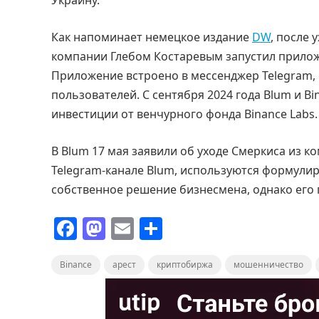
Украину.
Как напоминает немецкое издание
DW
, после 
компании Глебом Костаревым запустил прилож
Приложение встроено в мессенджер Telegram, 
пользователей. С сентября 2024 года Blum и 
инвестиции от венчурного фонда Binance Labs.
В Blum 17 мая заявили об уходе Смеркиса из 
Telegram-канале Blum, используются формулир
собственное решение бизнесмена, однако его
F
M
E
О
a
a
m
т
Binance
c
st
арест
ai
криптобиржа
п
мошенничество
e
o
l
р