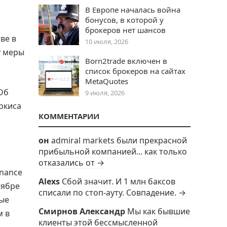
В Европе началась война
бонусов, в которой у
брокеров нет шансов
ве в
10 июля, 2026
у меры
Born2trade включен в
список брокеров на сайтах
MetaQuotes
Об
9 июля, 2026
ркиса
КОММЕНТАРИИ
он
admiral markets были прекрасной
прибыльной компанией... как только
отказались от →
nance
Alexs
Сбой значит. И 1 млн баксов
тябре
списали по стоп-ауту. Совпадение. →
рые
Смирнов Александр
Мы как бывшие
м в
клиенты этой бессмысленной