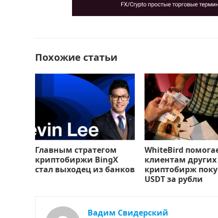
b
d
а
o
o
в
o
n
и
k
т
Похожие статьи
ь
Главным стратегом
WhiteBird помога
криптобиржи BingX
клиентам других
стал выходец из банков
криптобирж поку
USDT за рубли
Вадим Свидерский