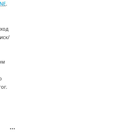
INE
.
дход
иск/
ом
о
ог.