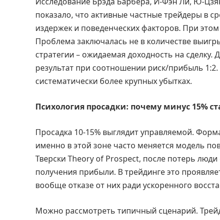
Исследование Брэда Барбера, И-Фэн Ли, Ю-Цзян
показало, что активные частные трейдеры в с
издержек и поведенческих факторов. При этом
Проблема заключалась не в количестве выигры
стратегии – ожидаемая доходность на сделку.
результат при соотношении риск/прибыль 1:2.
систематически более крупных убытках.
Психология просадки: почему минус 15% 
Просадка 10-15% выглядит управляемой. Форма
именно в этой зоне часто меняется модель по
Тверски Theory of Prospect, после потерь лю
получения прибыли. В трейдинге это проявляе
вообще отказе от них ради ускоренного восст
Можно рассмотреть типичный сценарий. Трейде