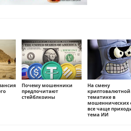
пансия
Почему мошенники
На смену
его
предпочитают
криптовалютной
стейблкоины
тематике в
мошеннических 
все чаще приход
тема ИИ