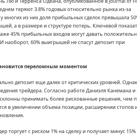
ь Лю и Терренса Одеана, опубликованное в Journal of Fi
реднем теряют 3.8% годовых относительно рынка из-за
 у многих из них доля прибыльных сделок превышала 50
шей, а в размере и структуре потерь. Ключевой показа
 Даже 45% прибыльных входов могут давать положитель
 И наоборот, 60% выигрышей не спасут депозит при
становится переломным моментом
льно депозит еще далек от критических уровней. Одна
ведения трейдера. Согласно работе Даниэля Канемана и
ди склонны принимать более рискованные решения, чем 
тся в увеличении объема позиции, расширении стопов 
ановления.
р торгует с риском 1% на сделку и получает минус 15%