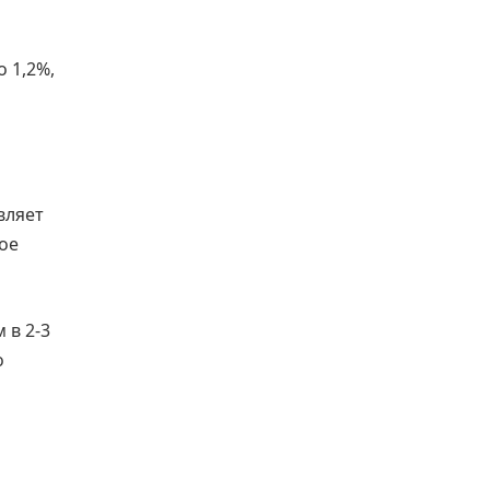
 1,2%,
вляет
ое
 в 2-3
о