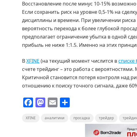
Восстановление после минус 10-15% возможно
Если сохранить риск на уровне 0,5-1% на сделк
дисциплины и времени. При увеличении риска 
вероятность перехода к более глубокой прос
предполагает ограничение убытка в одной сде
прибыль не ниже 1:1.5. Именно на этих принц
В
XFINE
(на текущий момент числится в
списке 
счете трейдинг – это работа с вероятностями. 
Критичной становится потеря контроля над ри
отношению к поиску точного сигнала, даже 60
F
M
E
О
a
a
m
т
XFINE
c
аналитики
st
ai
п
просадка
трейдер
трейди
e
o
l
р