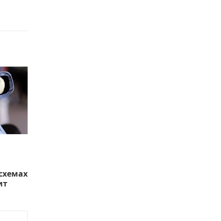
схемах
ит