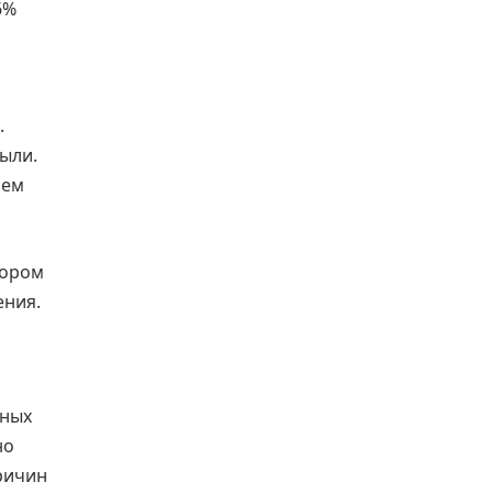
6%
.
ыли.
Чем
тором
ения.
пных
но
причин