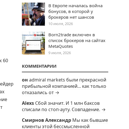
В Европе началась война
бонусов, в которой у
брокеров нет шансов
10 июля, 2026
Born2trade включен в
список брокеров на сайтах
MetaQuotes
9 июля, 2026
к 60
КОММЕНТАРИИ
он
admiral markets были прекрасной
рейдер
прибыльной компанией... как только
ах
отказались от →
ние
Alexs
Сбой значит. И 1 млн баксов
ст
списали по стоп-ауту. Совпадение. →
Смирнов Александр
Мы как бывшие
клиенты этой бессмысленной