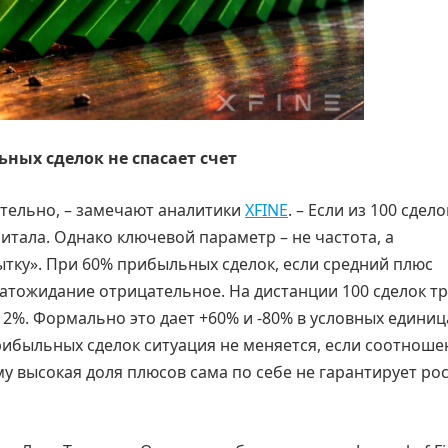
ных сделок не спасает счет
ительно, – замечают аналитики
XFINE
. – Если из 100 сдело
итала. Однако ключевой параметр – не частота, а
тку». При 60% прибыльных сделок, если средний плюс
матожидание отрицательное. На дистанции 100 сделок т
 2%. Формально это дает +60% и -80% в условных единиц
прибыльных сделок ситуация не меняется, если соотноше
 высокая доля плюсов сама по себе не гарантирует ро