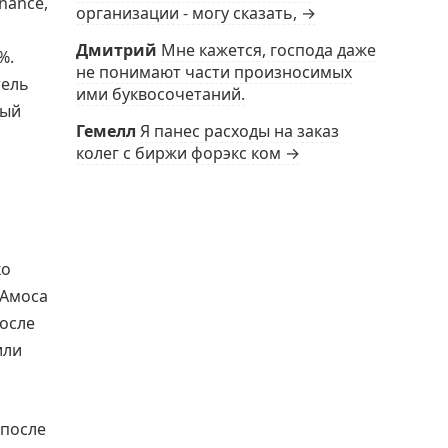
nance,
организации - могу сказать, →
Дмитрий
Мне кажется, господа даже
%.
не понимают части произносимых
тель
ими буквосочетаний.
ный
Гемелл
Я панес расходы на заказ
колег с биржи форэкс ком →
ко
 Амоса
после
или
 после