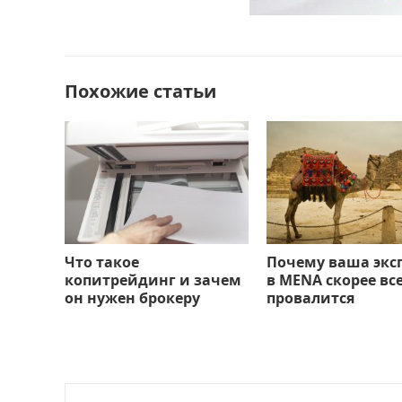
b
d
а
o
o
в
o
n
и
Похожие статьи
k
т
ь
Что такое
Почему ваша экс
копитрейдинг и зачем
в MENA скорее вс
он нужен брокеру
провалится