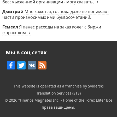
бессмысленной организации - могу сказать, →
Дмитрий
Мне кажется, господа даже не понимают
части произносимых ими буквосочетаний.
Гемелл
Я панес расходы на заказ колег с биржи
форэкс ком →
Мы в соц сетях
F
T
V
F
a
w
K
e
c
itt
e
This website is operated as a franchise by Sviderski
e
er
d
Translation Services (STS)
b
© 2026
"Finance Magnates Inc. - Home of the Forex Elite"
Все
o
права защищены.
o