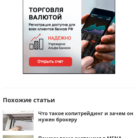
o
n
и
k
т
ь
Похожие статьи
Что такое копитрейдинг и зачем он
нужен брокеру