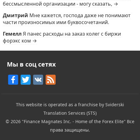
бессмысленной организации - могу сказать, →
Дмитрий
Мне кажется, господа даже не понимают
части произносимых ими буквосочетаний.
Гемелл
Я панес расходы на заказ колег с биржи
форэкс ком →
Мы в соц сетях
F
T
V
F
a
w
K
e
c
itt
e
This website is operated as a franchise by Sviderski
e
er
d
Translation Services (STS)
b
© 2026
"Finance Magnates Inc. - Home of the Forex Elite"
Все
o
права защищены.
o