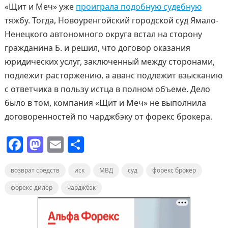
«Щит и Меч» уже
проиграла подобную судебную
тяжбу. Тогда, Новоуренгойский городской суд Ямало-
Ненецкого автономного округа встал на сторону
гражданина Б. и решил, что договор оказания
юридических услуг, заключенный между сторонами,
подлежит расторжению, а аванс подлежит взысканию
с ответчика в пользу истца в полном объеме. Дело
было в том, компания «Щит и Меч» не выполнила
договоренностей по чарджбэку от форекс брокера.
F
M
E
О
a
a
m
т
возврат средств
c
st
ai
иск
п
МВД
суд
форекс брокер
e
o
l
р
форекс-дилер
чарджбэк
b
d
а
o
o
в