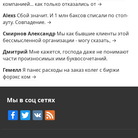
компанией... как только отказались от →
Alexs
Сбой значит. И 1 млн баксов списали по стоп-
ауту. Совпадение. →
Смирнов Александр
Мы как бывшие клиенты этой
бессмысленной организации - могу сказать, →
Дмитрий
Мне кажется, господа даже не понимают
части произносимых ими буквосочетаний.
Гемелл
Я панес расходы на заказ колег с биржи
форэкс ком →
Мы в соц сетях
F
T
V
F
a
w
K
e
c
itt
e