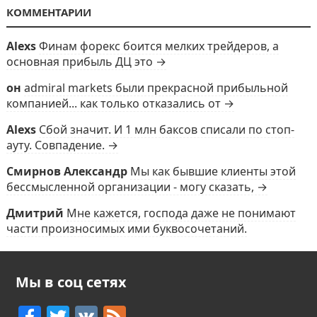
КОММЕНТАРИИ
Alexs
Финам форекс боится мелких трейдеров, а
основная прибыль ДЦ это →
он
admiral markets были прекрасной прибыльной
компанией... как только отказались от →
Alexs
Сбой значит. И 1 млн баксов списали по стоп-
ауту. Совпадение. →
Смирнов Александр
Мы как бывшие клиенты этой
бессмысленной организации - могу сказать, →
Дмитрий
Мне кажется, господа даже не понимают
части произносимых ими буквосочетаний.
Мы в соц сетях
F
T
V
F