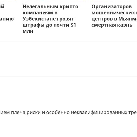
ый
Нелегальным крипто-
Организаторов
компаниям в
мошеннических 
ванию
Узбекистане грозят
центров в Мьянм
штрафы до почти $1
смертная казнь
млн
ением плеча риски и особенно неквалифицированных тр