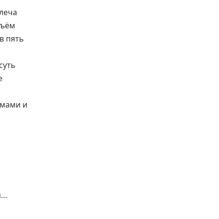
леча
бъём
в пять
суть
е
ммами и
я…