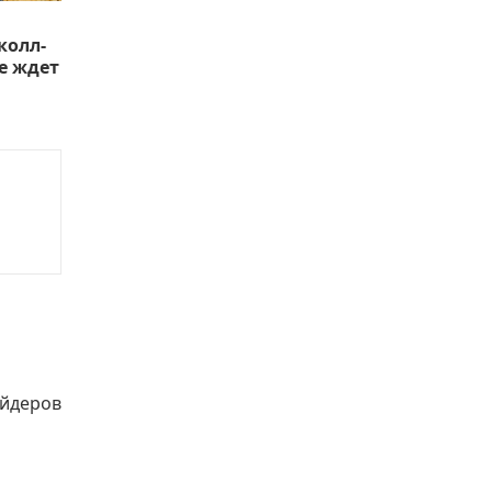
колл-
е ждет
ейдеров