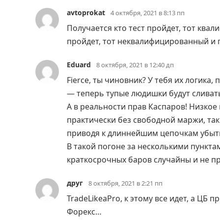
avtoprokat
4 октября, 2021 в 8:13 пп
Получается кто тест пройдет, тот квал
пройдет, тот неквалифицированный и п
Eduard
8 октября, 2021 в 12:40 дп
Fierce, ты чиновник? У тебя их логик
— теперь тупые людишки будут сливать
А в реальности прав Каспаров! Низкое
практически без свободной маржи, так
приводя к длиннейшим цепочкам убытков
В такой погоне за несколькими пункта
краткосрочных баров случайны и не про
друг
8 октября, 2021 в 2:21 пп
TradeLikeaPro, к этому все идет, а ЦБ
Форекс…