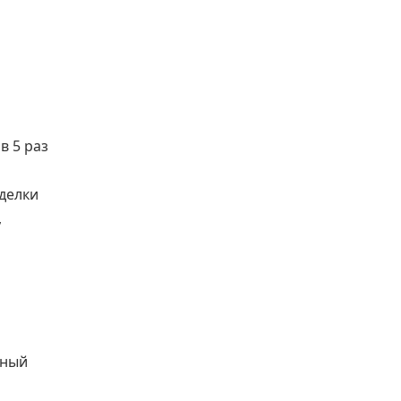
в 5 раз
сделки
,
сный