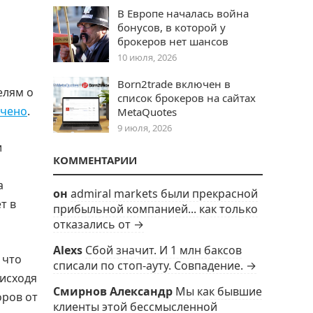
В Европе началась война
бонусов, в которой у
брокеров нет шансов
10 июля, 2026
Born2trade включен в
елям о
список брокеров на сайтах
ичено
.
MetaQuotes
9 июля, 2026
и
КОММЕНТАРИИ
а
он
admiral markets были прекрасной
т в
прибыльной компанией... как только
отказались от →
Alexs
Сбой значит. И 1 млн баксов
 что
списали по стоп-ауту. Совпадение. →
 исходя
Смирнов Александр
Мы как бывшие
оров от
клиенты этой бессмысленной