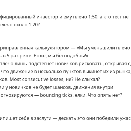
ифицированный инвестор и ему плечо 1:50, а кто тест не
лечо около 1:20?
а, приправленная калькулятором — «Мы уменьшили плечо 
 в 5 раз реже. Боже, мы бесподобны!»
 плечо лишь подстегнет новичков рисковать, открывая 
 что движение в несколько пунктов выкинет их из рынка
. Most consecutive losses, не? Не слыхал?
ми у новичков не будет шансов, движения внутри
гнозируются — bouncing ticks, елки! Что опять нет?
 припишет себе в заслуги — дескать это они победили ужа