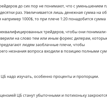
ейдеров до сих пор не понимают, что с уменьшением п
 десятки раз. Увеличивается лишь денежная сумма на о
я например 1000$, то при плече 1:20 понадобится сумма 
 неквалифицированных трейдеров, чтобы они понимали 
о верили на слово тем или иным форекс дилерам, которы
предлагают людям заоблачные плечи, чтобы
оего незнания вопроса входили в позицию полными су
ЦБ надо изучать, особенно проценты и пропорции.
лицензией ЦБ станут убыточными и потихоньку закроютс