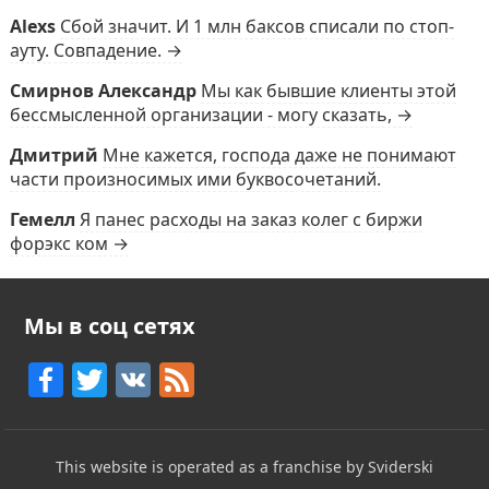
Alexs
Сбой значит. И 1 млн баксов списали по стоп-
ауту. Совпадение. →
Смирнов Александр
Мы как бывшие клиенты этой
бессмысленной организации - могу сказать, →
Дмитрий
Мне кажется, господа даже не понимают
части произносимых ими буквосочетаний.
Гемелл
Я панес расходы на заказ колег с биржи
форэкс ком →
Мы в соц сетях
F
T
V
F
a
w
K
e
c
itt
e
This website is operated as a franchise by Sviderski
e
er
d