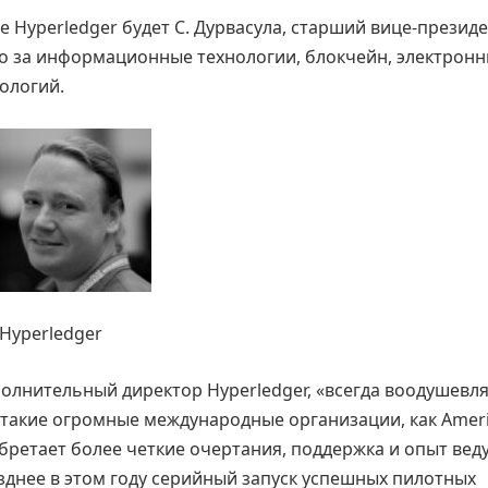
Hyperledger будет С. Дурвасула, старший вице-презид
го за информационные технологии, блокчейн, электрон
ологий.
Hyperledger
олнительный директор Hyperledger, «всегда воодушевл
 такие огромные международные организации, как Amer
иобретает более четкие очертания, поддержка и опыт ве
днее в этом году серийный запуск успешных пилотных