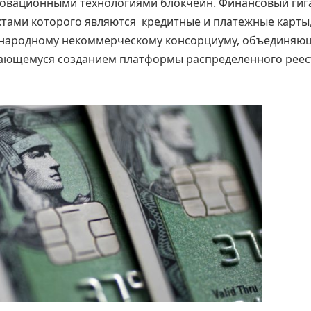
новационными технологиями блокчейн. Финансовый гиг
ктами которого являются кредитные и платежные карты
ждународному некоммерческому консорциуму, объединя
мающемуся созданием платформы распределенного реес