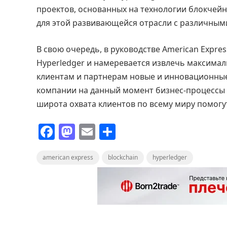
проектов, основанных на технологии блокчей
для этой развивающейся отрасли с различным
В свою очередь, в руководстве American Expre
Hyperledger и намеревается извлечь максимал
клиентам и партнерам новые и инновационны
компании на данный момент бизнес-процессы 
широта охвата клиентов по всему миру помог
F
M
E
О
a
a
m
т
american express
c
st
ai
blockchain
п
hyperledger
e
o
l
р
b
d
а
o
o
в