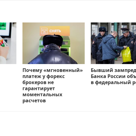
Почему «мгновенный»
Бывший зампре
платеж у форекс
Банка России об
брокеров не
в федеральный р
гарантирует
моментальных
расчетов