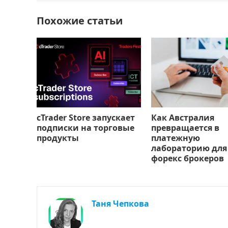
o
n
и
k
т
Похожие статьи
ь
cTrader Store запускает
Как Австралия
подписки на торговые
превращается в
продукты
платежную
лабораторию для
форекс брокеров
Таня Чепкова