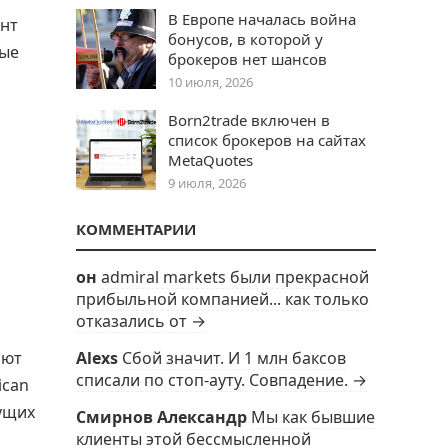
В Европе началась война
ент
бонусов, в которой у
ные
брокеров нет шансов
10 июля, 2026
Born2trade включен в
список брокеров на сайтах
MetaQuotes
9 июля, 2026
КОММЕНТАРИИ
он
admiral markets были прекрасной
прибыльной компанией... как только
отказались от →
Alexs
Сбой значит. И 1 млн баксов
яют
списали по стоп-ауту. Совпадение. →
ican
дущих
Смирнов Александр
Мы как бывшие
клиенты этой бессмысленной