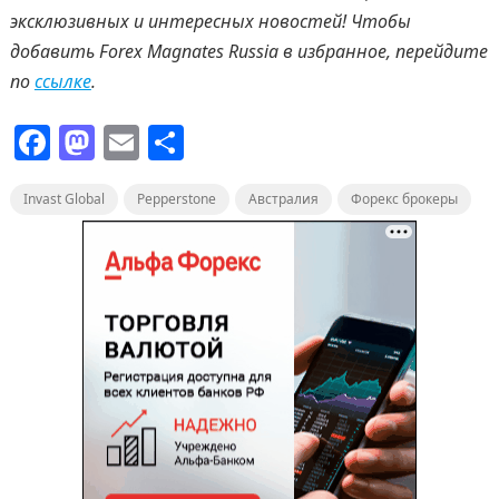
эксклюзивных и интересных новостей! Чтобы
добавить
Forex
Magnates
Russia
в избранное, перейдите
по
ссылке
.
F
M
E
О
a
a
m
т
Invast Global
c
st
Pepperstone
ai
п
Австралия
Форекс брокеры
e
o
l
р
b
d
а
o
o
в
o
n
и
k
т
ь