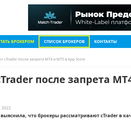
СТАТЬ БРОКЕРОМ
СПИСОК БРОКЕРОВ
КОНТАКТЫ
 cTrader после запрета MT4 и MT5 в App Store
rader после запрета MT
, 2022
 выяснила, что брокеры рассматривают cTrader в ка