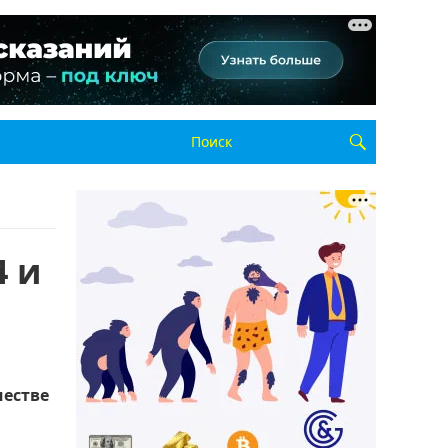
4 и
честве