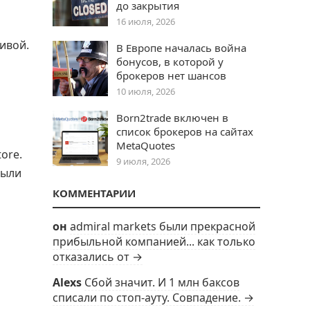
до закрытия
16 июля, 2026
ивой.
В Европе началась война
бонусов, в которой у
брокеров нет шансов
10 июля, 2026
Born2trade включен в
список брокеров на сайтах
MetaQuotes
ore.
9 июля, 2026
были
КОММЕНТАРИИ
он
admiral markets были прекрасной
прибыльной компанией... как только
отказались от →
Alexs
Сбой значит. И 1 млн баксов
списали по стоп-ауту. Совпадение. →