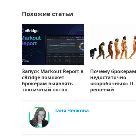
o
n
и
Похожие статьи
k
т
ь
Запуск Markout Report в
Почему брокерам
cBridge поможет
недостаточно
брокерам выявлять
«коробочных» IT-
токсичный поток
решений
Таня Чепкова