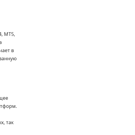
, MT5,
а
чает в
ованную
ящее
атформ.
х, так