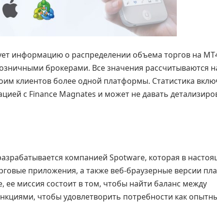
ует информацию о распределении объема торгов на MT4
розничными брокерами. Все значения рассчитываются н
оим клиентов более одной платформы. Статистика вклю
ацией с Finance Magnates и может не давать детализир
 разрабатывается компанией Spotware, которая в насто
рговые приложения, а также веб-браузерные версии пл
, ее миссия состоит в том, чтобы найти баланс между
кциями, чтобы удовлетворить потребности как опытны