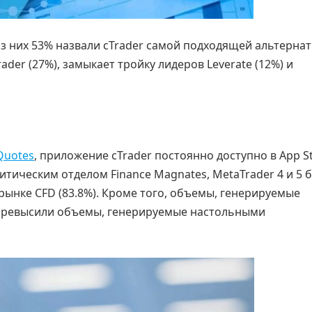
из них 53% назвали cTrader самой подходящей альтернат
der (27%), замыкает тройку лидеров Leverate (12%) и
Quotes
, приложение cTrader постоянно доступно в App St
итическим отделом Finance Magnates, MetaTrader 4 и 5 
нке CFD (83.8%). Кроме того, объемы, генерируемые
превысили объемы, генерируемые настольными