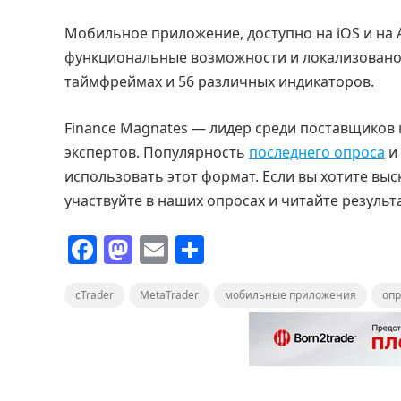
Мобильное приложение, доступно на iOS и на 
функциональные возможности и локализовано 
таймфреймах и 56 различных индикаторов.
Finance Magnates — лидер среди поставщиков
экспертов. Популярность
последнего опроса
и 
использовать этот формат. Если вы хотите вы
участвуйте в наших опросах и читайте результ
F
M
E
О
a
a
m
т
cTrader
c
st
MetaTrader
ai
п
мобильные приложения
опр
e
o
l
р
b
d
а
o
o
в