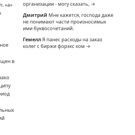
организации - могу сказать, →
. «а»
в
Дмитрий
Мне кажется, господа даже
й
не понимают части произносимых
ими буквосочетаний.
Гемелл
Я панес расходы на заказ
вное
колег с биржи форэкс ком →
ещен в
нако
ципу
риод
альных
ий