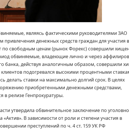
 обвиняемые, являясь фактическими руководителями ЗАО
ом привлечения денежных средств граждан для участия 
т по свободным ценам (рынок Форекс) совершили хище
 период обвиняемые, владеющие лично и через аффилиро
о банка, действуя аналогичным образом, совершили х
х клиентов подогревался высокими процентными ставка
сь делать ставки на максимально долгий срок. В целях
споряжению приобретенными денежными средствами,
я в релизе Генпрокуратуры.
ласти утвердила обвинительное заключение по уголовн
 «Актив». В зависимости от роли и степени участия в
вершении преступлений по ч. 4 ст. 159 УК РФ