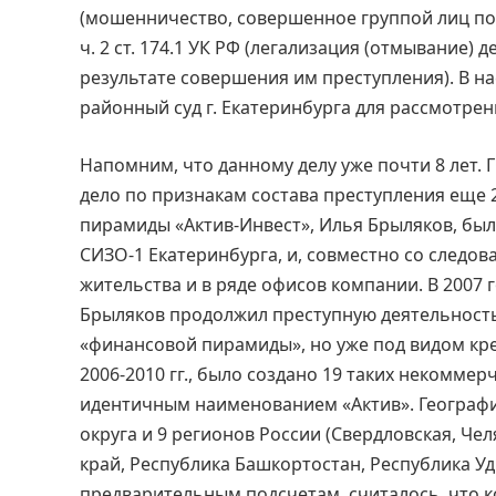
(мошенничество, совершенное группой лиц по 
ч. 2 ст. 174.1 УК РФ (легализация (отмывание)
результате совершения им преступления). В н
районный суд г. Екатеринбурга для рассмотрен
Напомним, что данному делу уже почти 8 лет. 
дело по признакам состава преступления еще 2
пирамиды «Актив-Инвест», Илья Брыляков, бы
СИЗО-1 Екатеринбурга, и, совместно со следов
жительства и в ряде офисов компании. В 2007
Брыляков продолжил преступную деятельность
«финансовой пирамиды», но уже под видом кре
2006-2010 гг., было создано 19 таких некомме
идентичным наименованием «Актив». Географи
округа и 9 регионов России (Свердловская, Че
край, Республика Башкортостан, Республика Уд
предварительным подсчетам, считалось, что 