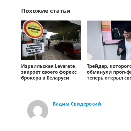
k
т
Похожие статьи
ь
Израильская Leverate
Трейдер, которог
закроет своего форекс
обманули проп-
брокера в Беларуси
теперь открыл с
Вадим Свидерский