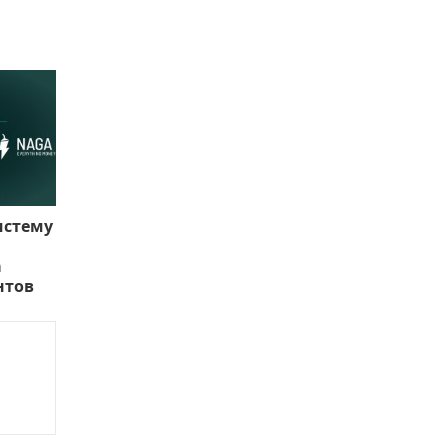
истему
а
нтов