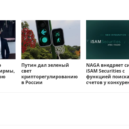
о
Путин дал зеленый
NAGA внедряет с
фирмы,
свет
iSAM Securities с
вою
крипторегулированию
функцией поиск
в России
счетов у конкуре