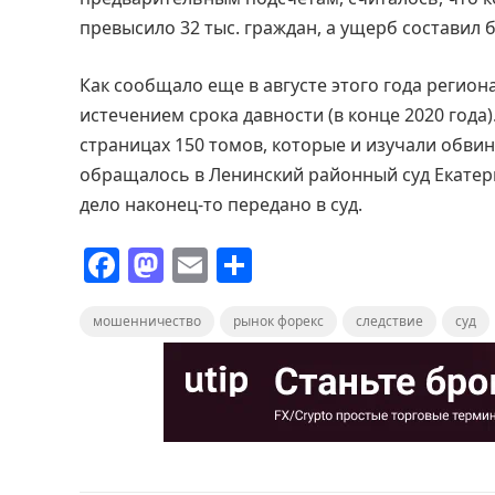
превысило 32 тыс. граждан, а ущерб составил б
Как сообщало еще в августе этого года регион
истечением срока давности (в конце 2020 года)
страницах 150 томов, которые и изучали обвин
обращалось в Ленинский районный суд Екатери
дело наконец-то передано в суд.
F
M
E
О
a
a
m
т
мошенничество
c
st
ai
рынок форекс
п
следствие
суд
e
o
l
р
b
d
а
o
o
в
o
n
и