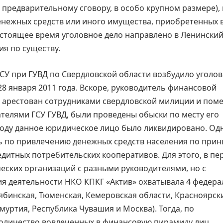
предварительному сговору, в особо крупном размере), п
 денежных средств или иного имущества, приобретенных 
астоящее время уголовное дело направлено в Ленински
ия по существу.
ГСУ при ГУВД по Свердловской области возбудило уголо
8 января 2011 года. Вскоре, руководитель финансовой
л арестован сотрудниками свердловской милиции и пом
ателями ГСУ ГУВД, были проведены обыски по месту его
 году данное юридическое лицо было ликвидировано. Од
 по привлечению денежных средств населения по прин
дитных потребительских кооперативов. Для этого, в пе
рческих организаций с разными руководителями, но с
я деятельности НКО КПКГ «Актив» охватывала 4 федер
лябинская, Тюменская, Кемеровская области, Красноярск
муртия, Республика Чувашия и Москва). Тогда, по
количество вовлеченных в финансовую пирамиду лиц