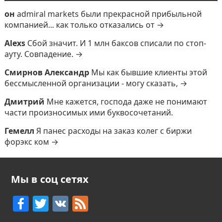
он
admiral markets были прекрасной прибыльной
компанией... как только отказались от →
Alexs
Сбой значит. И 1 млн баксов списали по стоп-
ауту. Совпадение. →
Смирнов Александр
Мы как бывшие клиенты этой
бессмысленной организации - могу сказать, →
Дмитрий
Мне кажется, господа даже не понимают
части произносимых ими буквосочетаний.
Гемелл
Я панес расходы на заказ колег с биржи
форэкс ком →
Мы в соц сетях
F
T
V
F
a
w
K
e