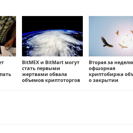
ет
BitMEX и BitMart могут
Вторая за недел
стать первыми
офшорная
пать
жертвами обвала
криптобиржа об
объемов криптоторгов
о закрытии