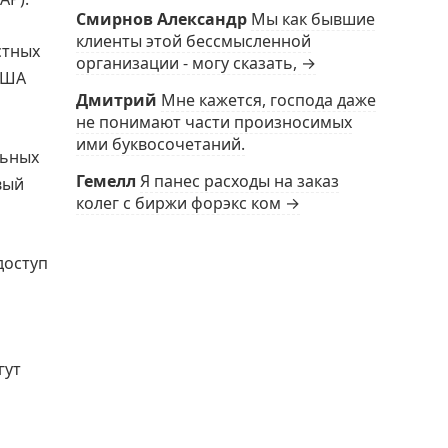
Смирнов Александр
Мы как бывшие
клиенты этой бессмысленной
стных
организации - могу сказать, →
США
Дмитрий
Мне кажется, господа даже
не понимают части произносимых
ими буквосочетаний.
льных
Гемелл
Я панес расходы на заказ
вый
колег с биржи форэкс ком →
доступ
гут