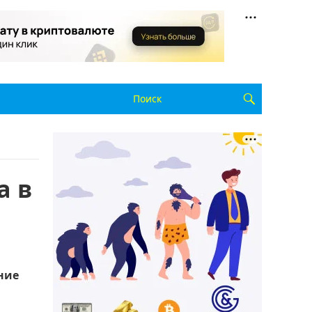
а в
ние