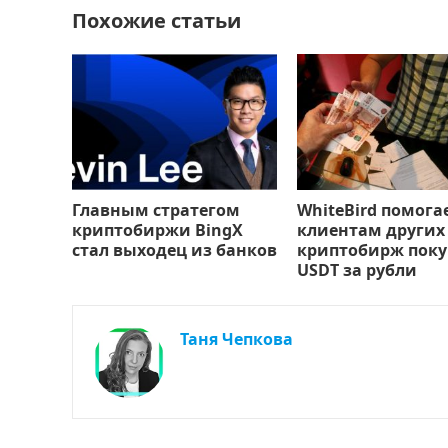
k
т
Похожие статьи
ь
Главным стратегом
WhiteBird помога
криптобиржи BingX
клиентам других
стал выходец из банков
криптобирж поку
USDT за рубли
Таня Чепкова