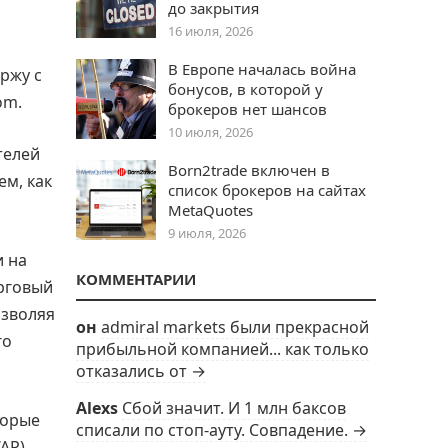
до закрытия
16 июля, 2026
В Европе началась война
ржу с
бонусов, в которой у
om.
брокеров нет шансов
10 июля, 2026
телей
Born2trade включен в
ем, как
список брокеров на сайтах
MetaQuotes
9 июля, 2026
и на
КОММЕНТАРИИ
рговый
озволяя
он
admiral markets были прекрасной
го
прибыльной компанией... как только
отказались от →
Alexs
Сбой значит. И 1 млн баксов
торые
списали по стоп-ауту. Совпадение. →
AP).