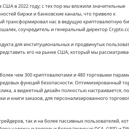
 США в 2022 году; с тех пор мы вложили значительные
ностей биржи и банковские каналы, что привело к
ый трансформировал нас в ведущую криптовалютную би
ршалек, соучредитель и генеральный директор Crypto.c
одукта для институциональных и продвинутых пользова
представить его на рынке США, который мы рассматрива
 более чем 300 криптовалютами и 480 торговыми парам
ередовых функций безопасности. Оптимизированный то
лика, а виджетный дизайн полностью настраивается, п
ики и книги заказов, для персонализированного торгово
рейдеров, так и на более пассивных пользователей, ко
ора надежных торговых ботов (включая DCA, GRID и TW