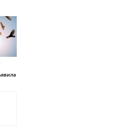
ю
ъявила