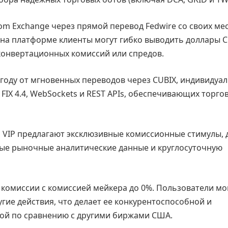
com Exchange через прямой перевод Fedwire со своих ме
» на платформе клиенты могут гибко выводить доллары 
 конвертационных комиссий или спредов.
году от мгновенных переводов через CUBIX, индивидуа
FIX 4.4, WebSockets и REST APIs, обеспечивающих торго
 VIP предлагают эксклюзивные комиссионные стимулы, 
ые рыночные аналитические данные и круглосуточную
 комиссии с комиссией мейкера до 0%. Пользователи мо
гие действия, что делает ее конкурентоспособной и
ой по сравнению с другими биржами США.