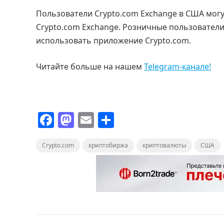
Пользователи Crypto.com Exchange в США могу
Crypto.com Exchange. Розничные пользовател
использовать приложение Crypto.com.
Читайте больше на нашем
Telegram-канале!
F
M
E
О
a
a
m
т
Crypto.com
c
st
криптобиржа
ai
п
криптовалюты
США
e
o
l
р
b
d
а
o
o
в
o
n
и