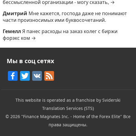
бессмысленной организации - могу сказать, →
Дмитрий
Мне кажется, господа даже не понимают
части произносимых ими буквосочетаний.
Гемелл
Я панес расходы на заказ колег с биржи
форэкс ком →
Мы в соц сетях
F
T
V
F
a
w
K
e
c
itt
e
This website is operated as a franchise by Sviderski
e
er
d
Translation Services (STS)
b
© 2026
"Finance Magnates Inc. - Home of the Forex Elite"
Все
o
права защищены.
o