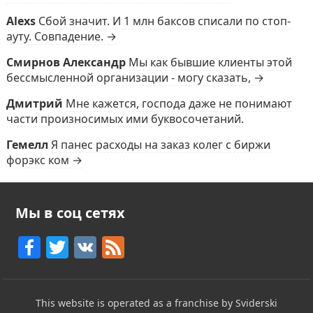
Alexs
Сбой значит. И 1 млн баксов списали по стоп-
ауту. Совпадение. →
Смирнов Александр
Мы как бывшие клиенты этой
бессмысленной организации - могу сказать, →
Дмитрий
Мне кажется, господа даже не понимают
части произносимых ими буквосочетаний.
Гемелл
Я панес расходы на заказ колег с биржи
форэкс ком →
Мы в соц сетях
F
T
V
F
a
w
K
e
c
itt
e
This website is operated as a franchise by Sviderski